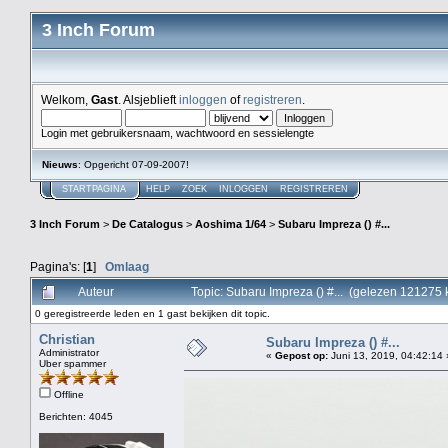
3 Inch Forum
Welkom,
Gast
. Alsjeblieft
inloggen
of
registreren
.
Login met gebruikersnaam, wachtwoord en sessielengte
Nieuws
: Opgericht 07-09-2007!
STARTPAGINA
HELP
ZOEK
INLOGGEN
REGISTREREN
3 Inch Forum
>
De Catalogus
>
Aoshima 1/64
>
Subaru Impreza () #...
Pagina's: [
1
]
Omlaag
Auteur
Topic: Subaru Impreza () #... (gelezen 121275 
0 geregistreerde leden en 1 gast bekijken dit topic.
Christian
Subaru Impreza () #...
Administrator
«
Gepost op:
Juni 13, 2019, 04:42:14 
Uber spammer
Offline
Berichten: 4045