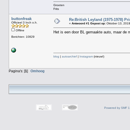
Groeten
Frits
buttonfreak
Re:British Leyland (1975-1978) Pri
Officieel 3 Inch o.h.
«
Antwoord #1 Gepost op:
Oktober 13, 2019
Offline
Het is een door BL gemaakte auto, maar de
Berichten: 10829
blog
|
autoarchief
|
Instagram
(nieuw!)
Pagina's: [
1
]
Omhoog
Powered by SMF 1