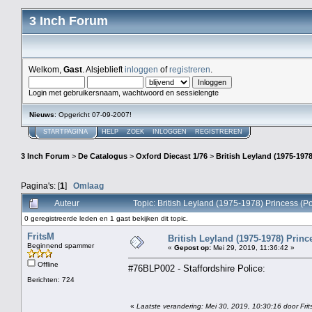
3 Inch Forum
Welkom,
Gast
. Alsjeblieft
inloggen
of
registreren
.
Login met gebruikersnaam, wachtwoord en sessielengte
Nieuws
: Opgericht 07-09-2007!
STARTPAGINA
HELP
ZOEK
INLOGGEN
REGISTREREN
3 Inch Forum
>
De Catalogus
>
Oxford Diecast 1/76
>
British Leyland (1975-1978)
Pagina's: [
1
]
Omlaag
Auteur
Topic: British Leyland (1975-1978) Princess (P
0 geregistreerde leden en 1 gast bekijken dit topic.
FritsM
British Leyland (1975-1978) Prince
Beginnend spammer
«
Gepost op:
Mei 29, 2019, 11:36:42 »
Offline
#76BLP002 - Staffordshire Police:
Berichten: 724
«
Laatste verandering: Mei 30, 2019, 10:30:16 door Fri