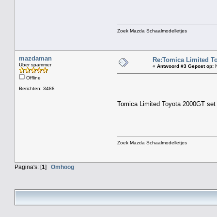
Zoek Mazda Schaalmodelletjes
mazdaman
Re:Tomica Limited To
Uber spammer
«
Antwoord #3 Gepost op:
N
Offline
Berichten: 3488
Tomica Limited Toyota 2000GT set 
Zoek Mazda Schaalmodelletjes
Pagina's: [
1
]
Omhoog