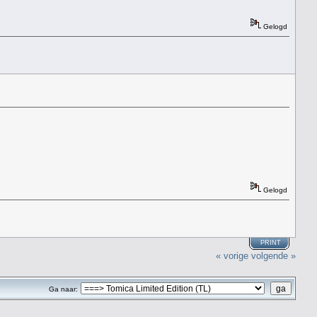
Gelogd
Gelogd
PRINT
« vorige
volgende »
Ga naar: