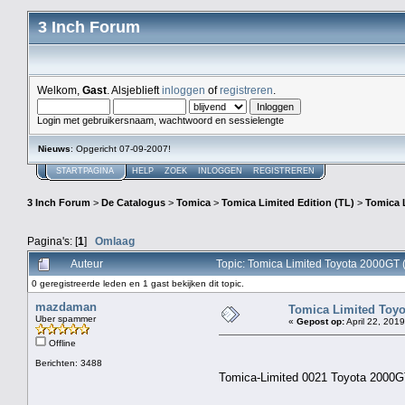
3 Inch Forum
Welkom,
Gast
. Alsjeblieft
inloggen
of
registreren
.
Login met gebruikersnaam, wachtwoord en sessielengte
Nieuws
: Opgericht 07-09-2007!
STARTPAGINA
HELP
ZOEK
INLOGGEN
REGISTREREN
3 Inch Forum
>
De Catalogus
>
Tomica
>
Tomica Limited Edition (TL)
>
Tomica 
Pagina's: [
1
]
Omlaag
Auteur
Topic: Tomica Limited Toyota 2000GT
0 geregistreerde leden en 1 gast bekijken dit topic.
mazdaman
Tomica Limited Toyo
Uber spammer
«
Gepost op:
April 22, 2019
Offline
Berichten: 3488
Tomica-Limited 0021 Toyota 2000GT