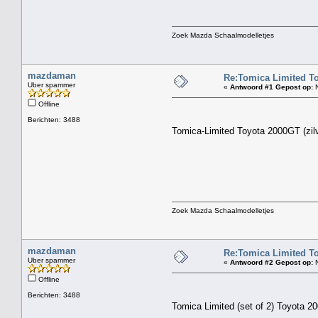
Zoek Mazda Schaalmodelletjes
mazdaman
Re:Tomica Limited To
Uber spammer
«
Antwoord #1 Gepost op:
N
Offline
Berichten: 3488
Tomica-Limited Toyota 2000GT (zilv
Zoek Mazda Schaalmodelletjes
mazdaman
Re:Tomica Limited To
Uber spammer
«
Antwoord #2 Gepost op:
N
Offline
Berichten: 3488
Tomica Limited (set of 2) Toyota 