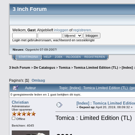
3 Inch Forum
Welkom,
Gast
. Alsjeblieft
inloggen
of
registreren
.
Login met gebruikersnaam, wachtwoord en sessielengte
Nieuws
: Opgericht 07-09-2007!
STARTPAGINA
HELP
ZOEK
INLOGGEN
REGISTREREN
3 Inch Forum
>
De Catalogus
>
Tomica
>
Tomica Limited Edition (TL)
>
[Index] 
Pagina's: [
1
]
Omlaag
Auteur
Topic: [Index] : Tomica Limited Edition (TL) (
0 geregistreerde leden en 1 gast bekijken dit topic.
Christian
[Index] : Tomica Limited Editio
Administrator
«
Gepost op:
April 20, 2019, 08:09:32 »
Uber spammer
Tomica : Limited Edition (TL)
Offline
Berichten: 4045