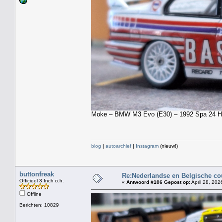
Moke – BMW M3 Evo (E30) – 1992 Spa 24 Hour
blog
|
autoarchief
|
Instagram
(nieuw!)
buttonfreak
Re:Nederlandse en Belgische co
Officieel 3 Inch o.h.
«
Antwoord #106 Gepost op:
April 28, 202
Offline
Berichten: 10829