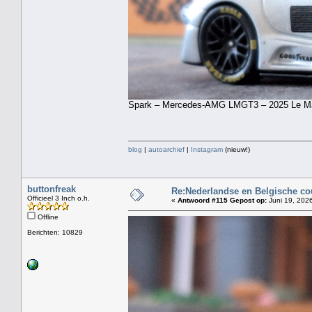
Spark – Mercedes-AMG LMGT3 – 2025 Le Mans
blog
|
autoarchief
|
Instagram
(nieuw!)
buttonfreak
Re:Nederlandse en Belgische co
Officieel 3 Inch o.h.
«
Antwoord #115 Gepost op:
Juni 19, 2026
Offline
Berichten: 10829