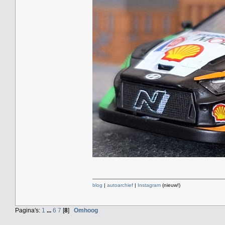
blog
|
autoarchief
|
Instagram
(nieuw!)
Pagina's:
1
...
6
7
[
8
]
Omhoog