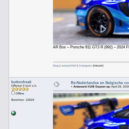
AR Box – Porsche 911 GT3 R (992) – 2024 FIA
blog
|
autoarchief
|
Instagram
(nieuw!)
buttonfreak
Re:Nederlandse en Belgische co
Officieel 3 Inch o.h.
«
Antwoord #108 Gepost op:
April 28, 202
Offline
Berichten: 10829