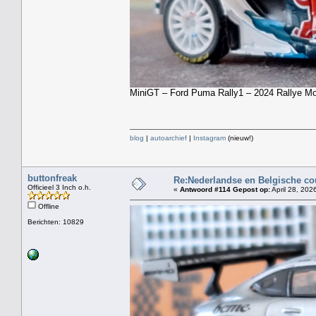
MiniGT – Ford Puma Rally1 – 2024 Rallye Mo
blog
|
autoarchief
|
Instagram
(nieuw!)
buttonfreak
Re:Nederlandse en Belgische co
Officieel 3 Inch o.h.
«
Antwoord #114 Gepost op:
April 28, 202
Offline
Berichten: 10829