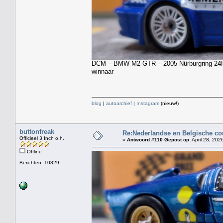
DCM – BMW M2 GTR – 2005 Nürburgring 24H –
winnaar
blog
|
autoarchief
|
Instagram
(nieuw!)
buttonfreak
Re:Nederlandse en Belgische co
Officieel 3 Inch o.h.
«
Antwoord #110 Gepost op:
April 28, 202
Offline
Berichten: 10829