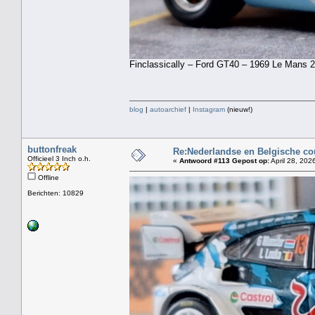
Finclassically – Ford GT40 – 1969 Le Mans 2
blog
|
autoarchief
|
Instagram
(nieuw!)
buttonfreak
Re:Nederlandse en Belgische co
Officieel 3 Inch o.h.
«
Antwoord #113 Gepost op:
April 28, 202
Offline
Berichten: 10829