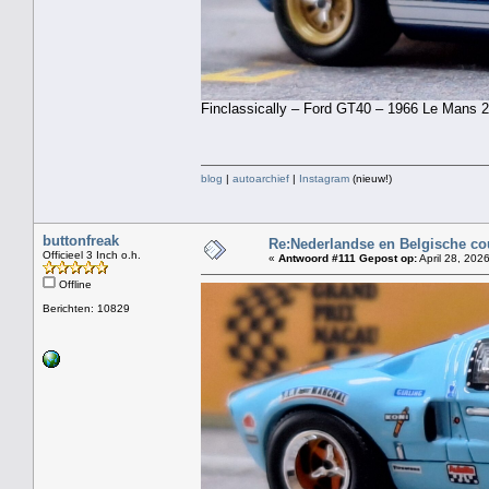
Finclassically – Ford GT40 – 1966 Le Mans 2
blog
|
autoarchief
|
Instagram
(nieuw!)
buttonfreak
Re:Nederlandse en Belgische co
Officieel 3 Inch o.h.
«
Antwoord #111 Gepost op:
April 28, 202
Offline
Berichten: 10829