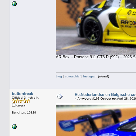
AR Box – Porsche 911 GT3 R (992) – 2025 Suz
blog
|
autoarchief
|
Instagram
(nieuw!)
buttonfreak
Re:Nederlandse en Belgische co
Officieel 3 Inch o.h.
«
Antwoord #107 Gepost op:
April 28, 202
Offline
Berichten: 10829