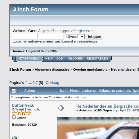
3 Inch Forum
Welkom,
Gast
. Alsjeblieft
inloggen
of
registreren
.
Login met gebruikersnaam, wachtwoord en sessielengte
Nieuws
: Opgericht 07-09-2007!
STARTPAGINA
HELP
ZOEK
INLOGGEN
REGISTREREN
3 Inch Forum
>
Algemene discussies
>
Overige modelauto's
>
Nederlandse en 
Pagina's:
1
...
6
7
[
8
]
Omlaag
Auteur
Topic: Nederlandse en Belgische coureurs (ge
0 geregistreerde leden en 2 gasten bekijken dit topic.
buttonfreak
Re:Nederlandse en Belgische co
Officieel 3 Inch o.h.
«
Antwoord #105 Gepost op:
April 28, 202
Offline
Berichten: 10829