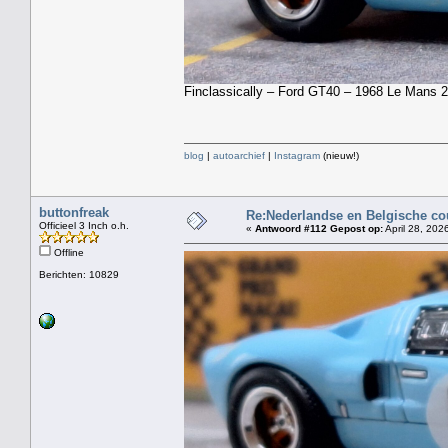
Finclassically – Ford GT40 – 1968 Le Mans 
blog
|
autoarchief
|
Instagram
(nieuw!)
buttonfreak
Re:Nederlandse en Belgische co
Officieel 3 Inch o.h.
«
Antwoord #112 Gepost op:
April 28, 202
Offline
Berichten: 10829