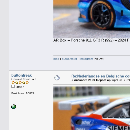
AR Box – Porsche 911 GT3 R (992) – 2024 F
blog
|
autoarchief
|
Instagram
(nieuw!)
buttonfreak
Re:Nederlandse en Belgische co
Officieel 3 Inch o.h.
«
Antwoord #109 Gepost op:
April 28, 202
Offline
Berichten: 10829