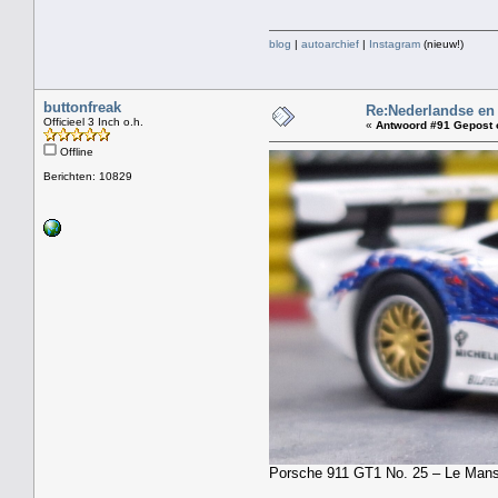
blog
|
autoarchief
|
Instagram
(nieuw!)
buttonfreak
Re:Nederlandse en
Officieel 3 Inch o.h.
«
Antwoord #91 Gepost 
Offline
Berichten: 10829
Porsche 911 GT1 No. 25 – Le Mans 