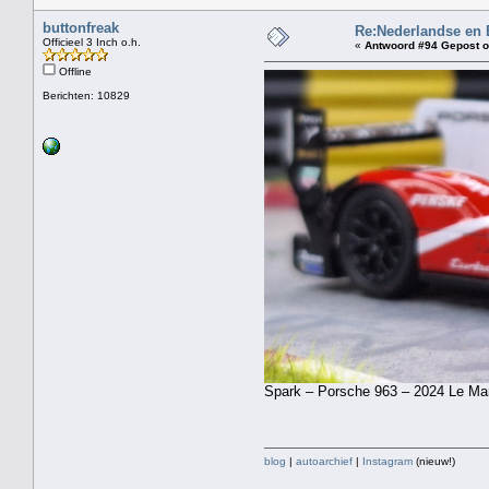
buttonfreak
Re:Nederlandse en 
Officieel 3 Inch o.h.
«
Antwoord #94 Gepost o
Offline
Berichten: 10829
Spark – Porsche 963 – 2024 Le Man
blog
|
autoarchief
|
Instagram
(nieuw!)