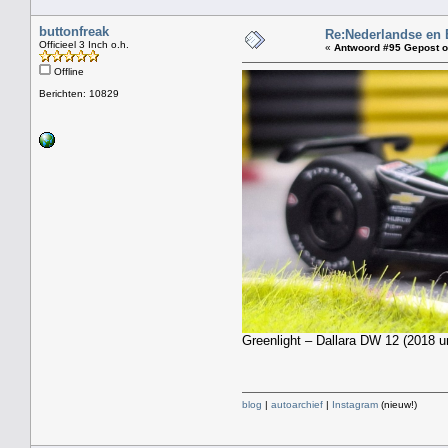
buttonfreak
Re:Nederlandse en 
Officieel 3 Inch o.h.
«
Antwoord #95 Gepost o
Offline
Berichten: 10829
Greenlight – Dallara DW 12 (2018 u
blog
|
autoarchief
|
Instagram
(nieuw!)