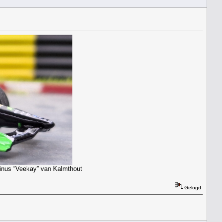
Rinus “Veekay” van Kalmthout
Gelogd