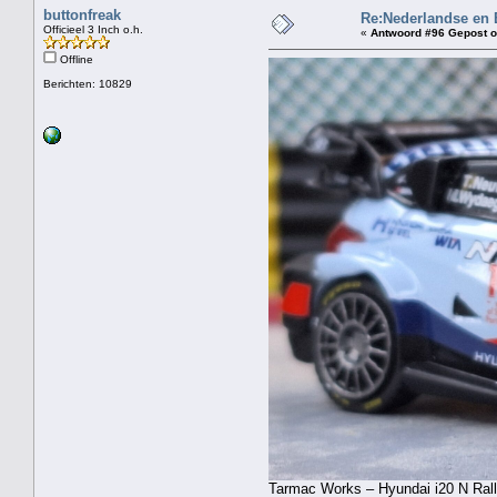
buttonfreak
Re:Nederlandse en 
Officieel 3 Inch o.h.
«
Antwoord #96 Gepost o
Offline
Berichten: 10829
Tarmac Works – Hyundai i20 N Rally