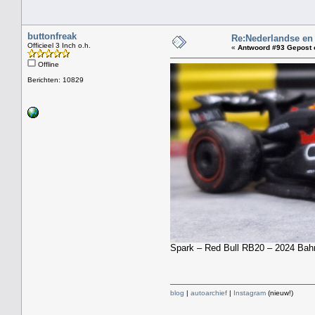
buttonfreak
Re:Nederlandse en
Officieel 3 Inch o.h.
«
Antwoord #93 Gepost 
Offline
Berichten: 10829
Spark – Red Bull RB20 – 2024 Bahr
blog
|
autoarchief
|
Instagram
(nieuw!)