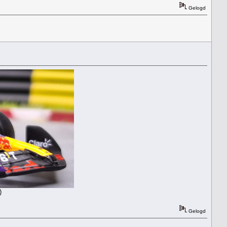
Gelogd
)
Gelogd