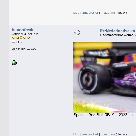
blog
|
autoarchief
|
Instagram
(nieuw!)
buttonfreak
Re:Nederlandse en
Officieel 3 Inch o.h.
«
Antwoord #92 Gepost 
Offline
Berichten: 10829
Spark – Red Bull RB19 – 2023 Las 
blog
|
autoarchief
|
Instagram
(nieuw!)