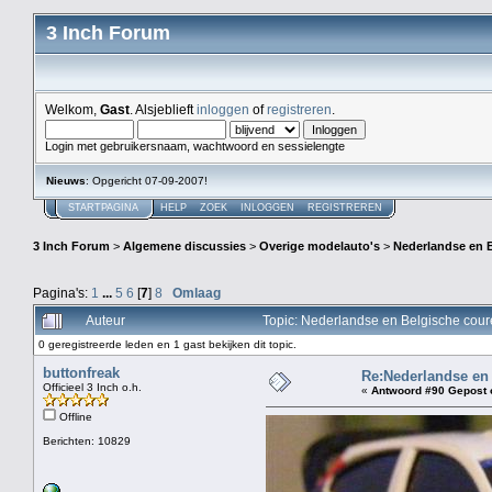
3 Inch Forum
Welkom,
Gast
. Alsjeblieft
inloggen
of
registreren
.
Login met gebruikersnaam, wachtwoord en sessielengte
Nieuws
: Opgericht 07-09-2007!
STARTPAGINA
HELP
ZOEK
INLOGGEN
REGISTREREN
3 Inch Forum
>
Algemene discussies
>
Overige modelauto's
>
Nederlandse en 
Pagina's:
1
...
5
6
[
7
]
8
Omlaag
Auteur
Topic: Nederlandse en Belgische cou
0 geregistreerde leden en 1 gast bekijken dit topic.
buttonfreak
Re:Nederlandse en
Officieel 3 Inch o.h.
«
Antwoord #90 Gepost 
Offline
Berichten: 10829