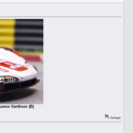
urens Vanthoor (B)
Gelogd