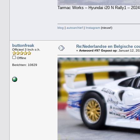
Tarmac Works – Hyundai i20 N Rally1 – 2024 
blog
|
autoarchief
|
Instagram
(nieuw!)
buttonfreak
Re:Nederlandse en Belgische co
Officieel 3 Inch o.h.
«
Antwoord #97 Gepost op:
Januari 12, 20
Offline
Berichten: 10829