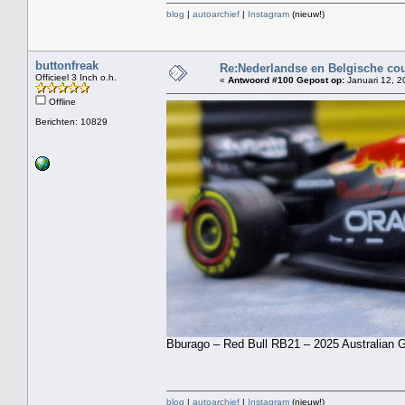
blog
|
autoarchief
|
Instagram
(nieuw!)
buttonfreak
Re:Nederlandse en Belgische co
Officieel 3 Inch o.h.
«
Antwoord #100 Gepost op:
Januari 12, 2
Offline
Berichten: 10829
Bburago – Red Bull RB21 – 2025 Australian 
blog
|
autoarchief
|
Instagram
(nieuw!)