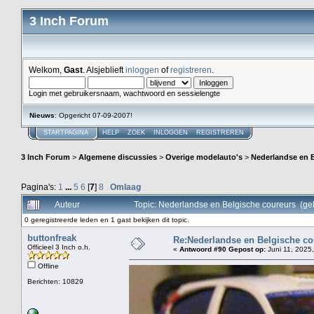
3 Inch Forum
Welkom,
Gast
. Alsjeblieft
inloggen
of
registreren
.
Login met gebruikersnaam, wachtwoord en sessielengte
Nieuws
: Opgericht 07-09-2007!
STARTPAGINA
HELP
ZOEK
INLOGGEN
REGISTREREN
3 Inch Forum
>
Algemene discussies
>
Overige modelauto's
>
Nederlandse en 
Pagina's:
1
...
5
6
[
7
]
8
Omlaag
Auteur
Topic: Nederlandse en Belgische coureurs (ge
0 geregistreerde leden en 1 gast bekijken dit topic.
buttonfreak
Re:Nederlandse en Belgische co
Officieel 3 Inch o.h.
«
Antwoord #90 Gepost op:
Juni 11, 2025,
Offline
Berichten: 10829