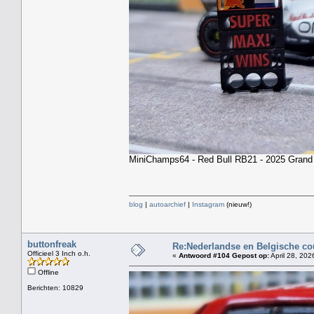
MiniChamps64 - Red Bull RB21 - 2025 Grand 
blog
|
autoarchief
|
Instagram
(nieuw!)
buttonfreak
Re:Nederlandse en Belgische co
Officieel 3 Inch o.h.
«
Antwoord #104 Gepost op:
April 28, 202
Offline
Berichten: 10829