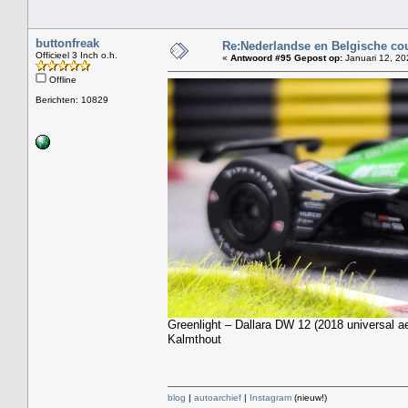
buttonfreak
Re:Nederlandse en Belgische co
Officieel 3 Inch o.h.
«
Antwoord #95 Gepost op:
Januari 12, 20
Offline
Berichten: 10829
Greenlight – Dallara DW 12 (2018 universal a
Kalmthout
blog
|
autoarchief
|
Instagram
(nieuw!)