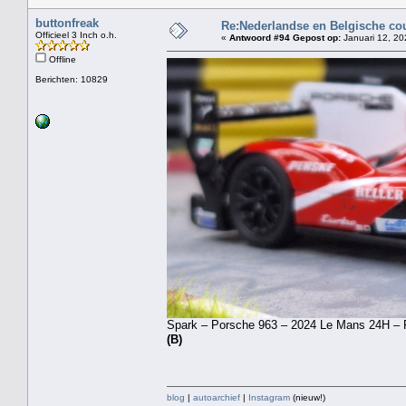
buttonfreak
Re:Nederlandse en Belgische co
Officieel 3 Inch o.h.
«
Antwoord #94 Gepost op:
Januari 12, 20
Offline
Berichten: 10829
Spark – Porsche 963 – 2024 Le Mans 24H – Po
(B)
blog
|
autoarchief
|
Instagram
(nieuw!)