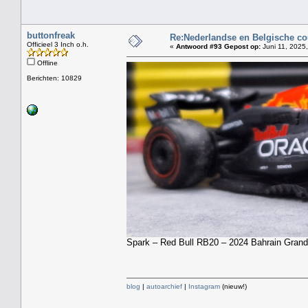
buttonfreak
Re:Nederlandse en Belgische co
Officieel 3 Inch o.h.
«
Antwoord #93 Gepost op:
Juni 11, 2025,
Offline
Berichten: 10829
Spark – Red Bull RB20 – 2024 Bahrain Grand
blog
|
autoarchief
|
Instagram
(nieuw!)