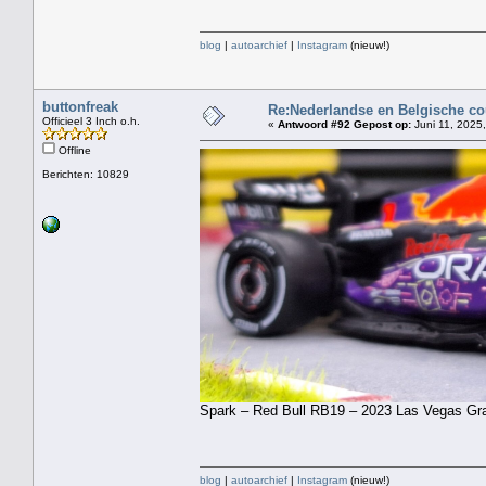
blog
|
autoarchief
|
Instagram
(nieuw!)
buttonfreak
Re:Nederlandse en Belgische co
Officieel 3 Inch o.h.
«
Antwoord #92 Gepost op:
Juni 11, 2025,
Offline
Berichten: 10829
Spark – Red Bull RB19 – 2023 Las Vegas Gra
blog
|
autoarchief
|
Instagram
(nieuw!)