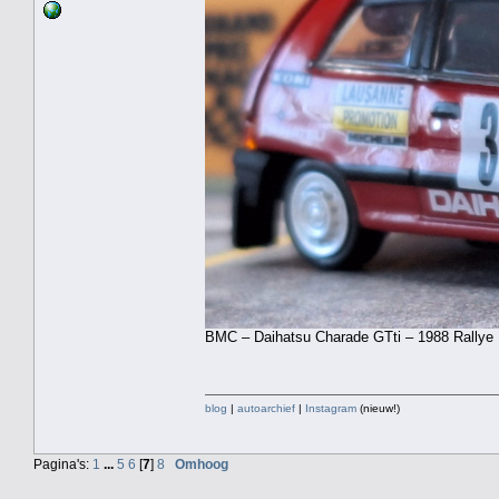
BMC – Daihatsu Charade GTti – 1988 Rallye M
blog
|
autoarchief
|
Instagram
(nieuw!)
Pagina's:
1
...
5
6
[
7
]
8
Omhoog