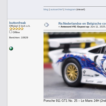
blog
|
autoarchief
|
Instagram
(nieuw!)
buttonfreak
Re:Nederlandse en Belgische co
Officieel 3 Inch o.h.
«
Antwoord #91 Gepost op:
Juni 11, 2025,
Offline
Berichten: 10829
Porsche 911 GT1 No. 25 – Le Mans 24H (2nd)