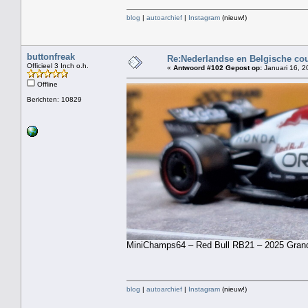
blog
|
autoarchief
|
Instagram
(nieuw!)
buttonfreak
Re:Nederlandse en Belgische co
Officieel 3 Inch o.h.
«
Antwoord #102 Gepost op:
Januari 16, 2
Offline
Berichten: 10829
MiniChamps64 – Red Bull RB21 – 2025 Grand
blog
|
autoarchief
|
Instagram
(nieuw!)