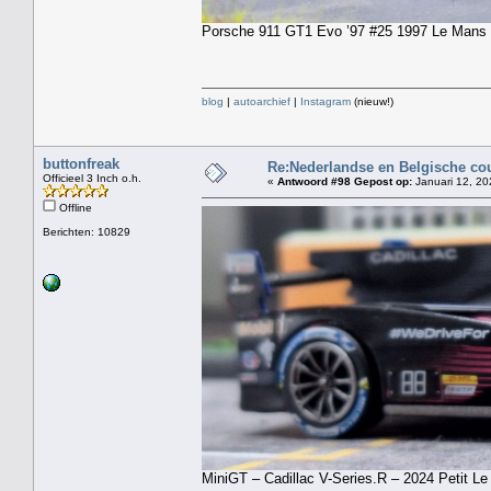
Porsche 911 GT1 Evo ’97 #25 1997 Le Mans 
blog
|
autoarchief
|
Instagram
(nieuw!)
buttonfreak
Re:Nederlandse en Belgische co
Officieel 3 Inch o.h.
«
Antwoord #98 Gepost op:
Januari 12, 20
Offline
Berichten: 10829
MiniGT – Cadillac V-Series.R – 2024 Petit Le