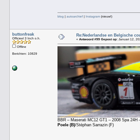
blog
|
autoarchief
|
Instagram
(nieuw!)
buttonfreak
Re:Nederlandse en Belgische co
Officieel 3 Inch o.h.
«
Antwoord #99 Gepost op:
Januari 12, 20
Offline
Berichten: 10829
BBR – Maserati MC12 GT1 – 2008 Spa 24H – V
Poele (B)
/Stéphan Sarrazin (F)