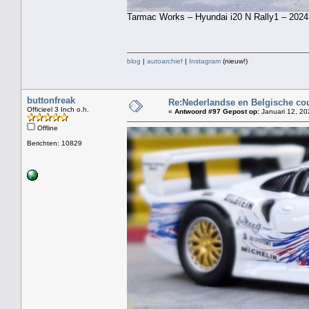
Tarmac Works – Hyundai i20 N Rally1 – 2024 
blog
|
autoarchief
|
Instagram
(nieuw!)
buttonfreak
Re:Nederlandse en Belgische co
Officieel 3 Inch o.h.
«
Antwoord #97 Gepost op:
Januari 12, 20
Offline
Berichten: 10829