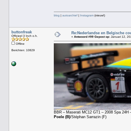
blog
|
autoarchief
|
Instagram
(nieuw!)
buttonfreak
Re:Nederlandse en Belgische co
Officieel 3 Inch o.h.
«
Antwoord #99 Gepost op:
Januari 12, 20
Offline
Berichten: 10829
BBR – Maserati MC12 GT1 – 2008 Spa 24H – V
Poele (B)
/Stéphan Sarrazin (F)