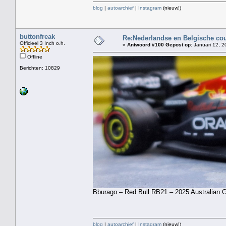
blog
|
autoarchief
|
Instagram
(nieuw!)
buttonfreak
Re:Nederlandse en Belgische co
Officieel 3 Inch o.h.
«
Antwoord #100 Gepost op:
Januari 12, 2
Offline
Berichten: 10829
Bburago – Red Bull RB21 – 2025 Australian 
blog
|
autoarchief
|
Instagram
(nieuw!)