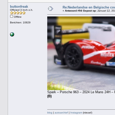
buttonfreak
Re:Nederlandse en Belgische co
Officieel 3 Inch o.h.
«
Antwoord #94 Gepost op:
Januari 12, 20
Offline
Berichten: 10829
Spark – Porsche 963 – 2024 Le Mans 24H – Po
(B)
blog
|
autoarchief
|
Instagram
(nieuw!)