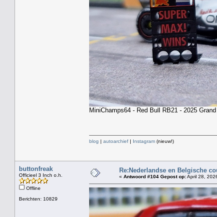
MiniChamps64 - Red Bull RB21 - 2025 Grand 
blog
|
autoarchief
|
Instagram
(nieuw!)
buttonfreak
Re:Nederlandse en Belgische co
Officieel 3 Inch o.h.
«
Antwoord #104 Gepost op:
April 28, 202
Offline
Berichten: 10829