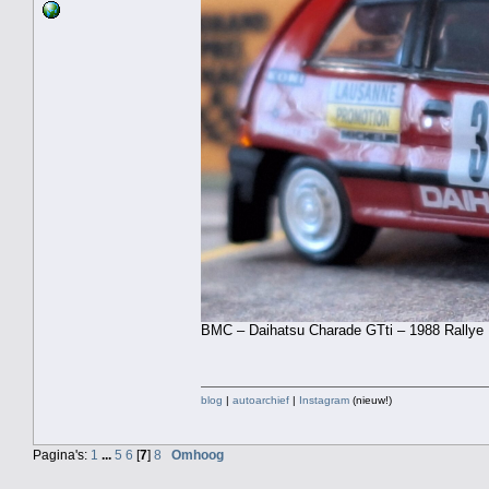
BMC – Daihatsu Charade GTti – 1988 Rallye M
blog
|
autoarchief
|
Instagram
(nieuw!)
Pagina's:
1
...
5
6
[
7
]
8
Omhoog