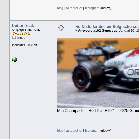
blog
|
autoarchief
|
Instagram
(nieuw!)
buttonfreak
Re:Nederlandse en Belgische co
Officieel 3 Inch o.h.
«
Antwoord #102 Gepost op:
Januari 16, 2
Offline
Berichten: 10829
MiniChamps64 – Red Bull RB21 – 2025 Grand
blog
|
autoarchief
|
Instagram
(nieuw!)