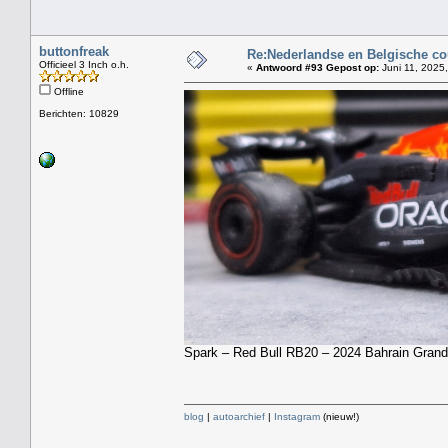
buttonfreak
Re:Nederlandse en Belgische co
Officieel 3 Inch o.h.
«
Antwoord #93 Gepost op:
Juni 11, 2025,
Offline
Berichten: 10829
Spark – Red Bull RB20 – 2024 Bahrain Grand
blog
|
autoarchief
|
Instagram
(nieuw!)