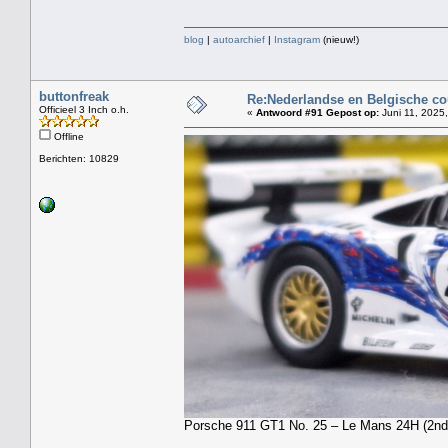
blog
|
autoarchief
|
Instagram
(nieuw!)
buttonfreak
Re:Nederlandse en Belgische co
Officieel 3 Inch o.h.
«
Antwoord #91 Gepost op:
Juni 11, 2025,
Offline
Berichten: 10829
Porsche 911 GT1 No. 25 – Le Mans 24H (2nd)