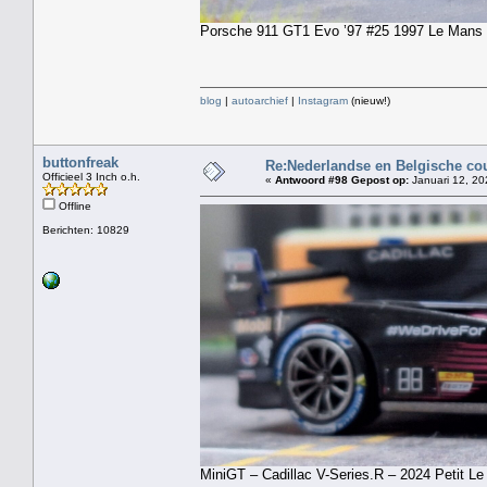
Porsche 911 GT1 Evo ’97 #25 1997 Le Mans 
blog
|
autoarchief
|
Instagram
(nieuw!)
buttonfreak
Re:Nederlandse en Belgische co
Officieel 3 Inch o.h.
«
Antwoord #98 Gepost op:
Januari 12, 20
Offline
Berichten: 10829
MiniGT – Cadillac V-Series.R – 2024 Petit Le