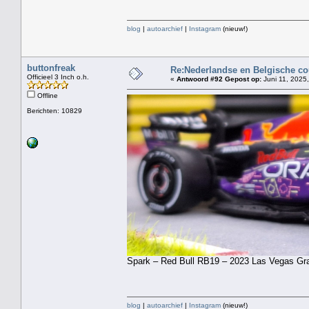
blog
|
autoarchief
|
Instagram
(nieuw!)
buttonfreak
Re:Nederlandse en Belgische co
Officieel 3 Inch o.h.
«
Antwoord #92 Gepost op:
Juni 11, 2025,
Offline
Berichten: 10829
Spark – Red Bull RB19 – 2023 Las Vegas Gra
blog
|
autoarchief
|
Instagram
(nieuw!)