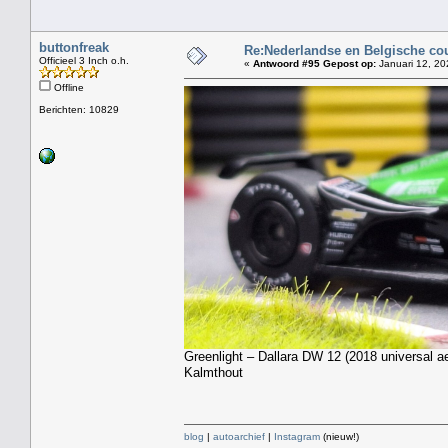
buttonfreak
Re:Nederlandse en Belgische co
Officieel 3 Inch o.h.
«
Antwoord #95 Gepost op:
Januari 12, 20
Offline
Berichten: 10829
Greenlight – Dallara DW 12 (2018 universal a
Kalmthout
blog
|
autoarchief
|
Instagram
(nieuw!)