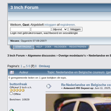
3 Inch Forum
Welkom,
Gast
. Alsjeblieft
inloggen
of
registreren
.
Login met gebruikersnaam, wachtwoord en sessielengte
Nieuws
: Opgericht 07-09-2007!
STARTPAGINA
HELP
ZOEK
INLOGGEN
REGISTREREN
3 Inch Forum
>
Algemene discussies
>
Overige modelauto's
>
Nederlandse en 
Pagina's:
1
...
5
6
[
7
]
8
Omlaag
Auteur
Topic: Nederlandse en Belgische coureurs (ge
0 geregistreerde leden en 1 gast bekijken dit topic.
buttonfreak
Re:Nederlandse en Belgische co
Officieel 3 Inch o.h.
«
Antwoord #90 Gepost op:
Juni 11, 2025,
Offline
Berichten: 10829