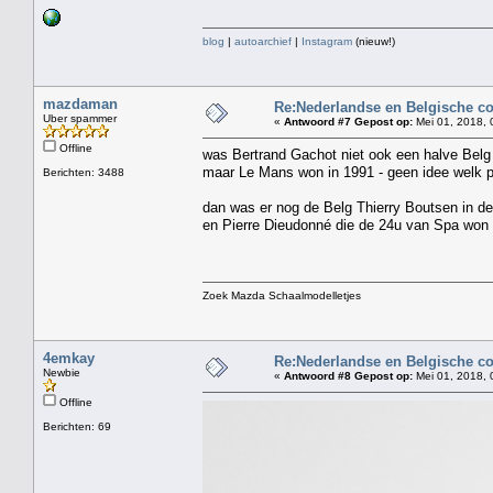
blog
|
autoarchief
|
Instagram
(nieuw!)
mazdaman
Re:Nederlandse en Belgische c
Uber spammer
«
Antwoord #7 Gepost op:
Mei 01, 2018, 
Offline
was Bertrand Gachot niet ook een halve Belg
maar Le Mans won in 1991 - geen idee welk pa
Berichten: 3488
dan was er nog de Belg Thierry Boutsen in de
en Pierre Dieudonné die de 24u van Spa won i
Zoek Mazda Schaalmodelletjes
4emkay
Re:Nederlandse en Belgische c
Newbie
«
Antwoord #8 Gepost op:
Mei 01, 2018, 
Offline
Berichten: 69