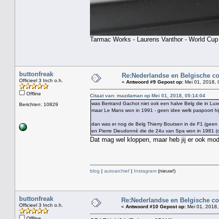
Tarmac Works - Laurens Vanthor - World Cu
buttonfreak
Re:Nederlandse en Belgische c
Officieel 3 Inch o.h.
«
Antwoord #9 Gepost op:
Mei 01, 2018, 
Offline
Citaat van: mazdaman op Mei 01, 2018, 05:14:04
was Bertrand Gachot niet ook een halve Belg die in Lu
Berichten: 10829
maar Le Mans won in 1991 - geen idee welk paspoort hij 
dan was er nog de Belg Thierry Boutsen in de F1 (geen 
en Pierre Dieudonné die de 24u van Spa won in 1981 (o
Dat mag wel kloppen, maar heb jij er ook mod
blog
|
autoarchief
|
Instagram
(nieuw!)
buttonfreak
Re:Nederlandse en Belgische co
Officieel 3 Inch o.h.
«
Antwoord #10 Gepost op:
Mei 01, 2018,
Offline