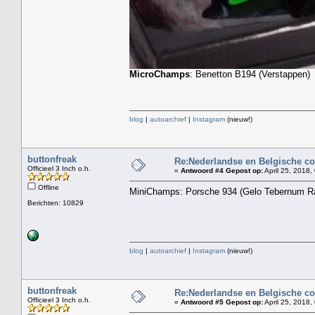
MicroChamps
: Benetton B194 (Verstappen)
blog
|
autoarchief
|
Instagram
(nieuw!)
buttonfreak
Re:Nederlandse en Belgische co
Officieel 3 Inch o.h.
«
Antwoord #4 Gepost op:
April 25, 2018,
Offline
MiniChamps: Porsche 934 (Gelo Tebernum R
Berichten: 10829
blog
|
autoarchief
|
Instagram
(nieuw!)
buttonfreak
Re:Nederlandse en Belgische co
Officieel 3 Inch o.h.
«
Antwoord #5 Gepost op:
April 25, 2018,