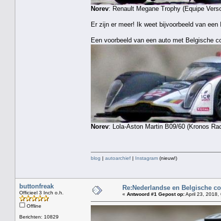
Norev
: Renault Megane Trophy (Equipe Versc
Er zijn er meer! Ik weet bijvoorbeeld van e
Een voorbeeld van een auto met Belgische c
Norev
: Lola-Aston Martin B09/60 (Kronos Rac
blog
|
autoarchief
|
Instagram
(nieuw!)
buttonfreak
Re:Nederlandse en Belgische co
Officieel 3 Inch o.h.
«
Antwoord #1 Gepost op:
April 23, 2018,
Offline
Berichten: 10829