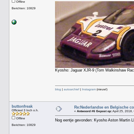
Offline
Berichten: 10829
Kyosho: Jaguar XJR-9 (Tom Walkinshaw Raci
blog
|
autoarchief
|
Instagram
(nieuw!)
buttonfreak
Re:Nederlandse en Belgische co
Officieel 3 Inch o.h.
«
Antwoord #6 Gepost op:
April 25, 2018,
Offline
Nog eentje gevonden: Kyosho Aston Martin LM
Berichten: 10829