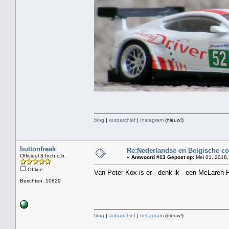
blog
|
autoarchief
|
Instagram
(nieuw!)
buttonfreak
Re:Nederlandse en Belgische co
Officieel 3 Inch o.h.
«
Antwoord #13 Gepost op:
Mei 01, 2018,
Offline
Van Peter Kox is er - denk ik - een McLare
Berichten: 10829
blog
|
autoarchief
|
Instagram
(nieuw!)