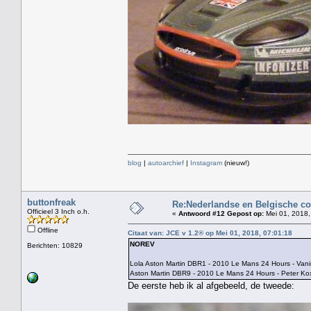
blog
|
autoarchief
|
Instagram
(nieuw!)
buttonfreak
Re:Nederlandse en Belgische co
Officieel 3 Inch o.h.
«
Antwoord #12 Gepost op:
Mei 01, 2018,
Offline
Citaat van: JCE v 1.2® op Mei 01, 2018, 07:01:18
NOREV
Berichten: 10829
Lola Aston Martin DBR1 - 2010 Le Mans 24 Hours - Vanin
Aston Martin DBR9 - 2010 Le Mans 24 Hours - Peter Kox
De eerste heb ik al afgebeeld, de tweede: