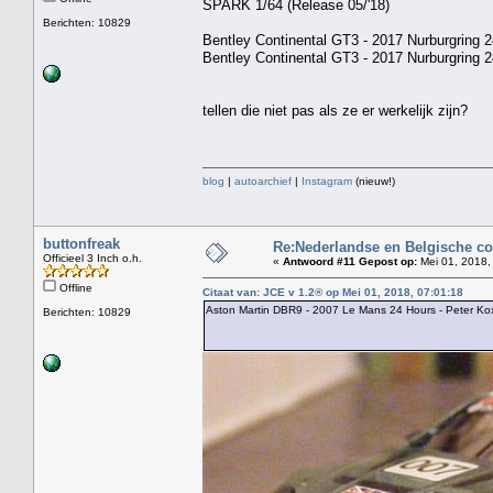
SPARK 1/64 (Release 05/'18)
Berichten: 10829
Bentley Continental GT3 - 2017 Nurburgring 2
Bentley Continental GT3 - 2017 Nurburgring 
tellen die niet pas als ze er werkelijk zijn?
blog
|
autoarchief
|
Instagram
(nieuw!)
buttonfreak
Re:Nederlandse en Belgische co
Officieel 3 Inch o.h.
«
Antwoord #11 Gepost op:
Mei 01, 2018,
Offline
Citaat van: JCE v 1.2® op Mei 01, 2018, 07:01:18
Aston Martin DBR9 - 2007 Le Mans 24 Hours - Peter Kox
Berichten: 10829