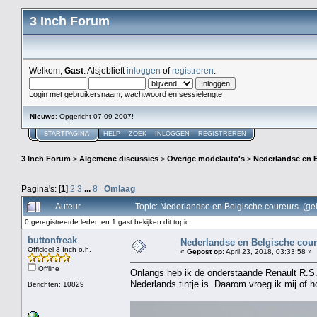
3 Inch Forum
Welkom,
Gast
. Alsjeblieft
inloggen
of
registreren
.
Login met gebruikersnaam, wachtwoord en sessielengte
Nieuws
: Opgericht 07-09-2007!
STARTPAGINA
HELP
ZOEK
INLOGGEN
REGISTREREN
3 Inch Forum
>
Algemene discussies
>
Overige modelauto's
>
Nederlandse en 
Pagina's: [
1
]
2
3
...
8
Omlaag
Auteur
Topic: Nederlandse en Belgische coureurs (ge
0 geregistreerde leden en 1 gast bekijken dit topic.
buttonfreak
Nederlandse en Belgische cou
Officieel 3 Inch o.h.
«
Gepost op:
April 23, 2018, 03:33:58 »
Offline
Onlangs heb ik de onderstaande Renault R.S.
Nederlands tintje is. Daarom vroeg ik mij of 
Berichten: 10829