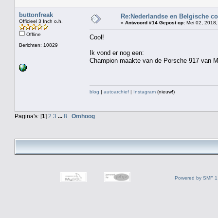
buttonfreak
Re:Nederlandse en Belgische co
Officieel 3 Inch o.h.
«
Antwoord #14 Gepost op:
Mei 02, 2018,
Offline
Cool!
Berichten: 10829
Ik vond er nog een:
Champion maakte van de Porsche 917 van M
blog
|
autoarchief
|
Instagram
(nieuw!)
Pagina's: [
1
]
2
3
...
8
Omhoog
Powered by SMF 1