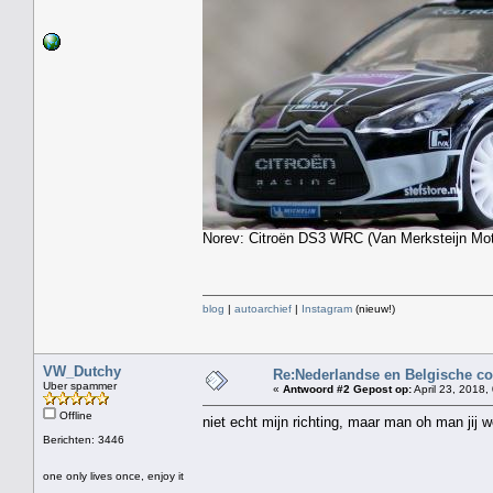
Norev: Citroën DS3 WRC (Van Merksteijn Moto
blog
|
autoarchief
|
Instagram
(nieuw!)
VW_Dutchy
Re:Nederlandse en Belgische co
Uber spammer
«
Antwoord #2 Gepost op:
April 23, 2018,
Offline
niet echt mijn richting, maar man oh man jij 
Berichten: 3446
one only lives once, enjoy it