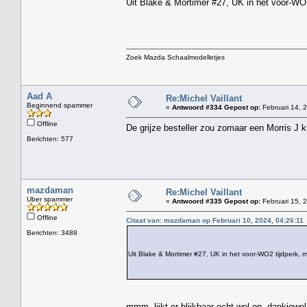
Uit Blake & Mortimer #27, UK in het voor-W
Zoek Mazda Schaalmodelletjes
Aad A
Re:Michel Vaillant
Beginnend spammer
«
Antwoord #334 Gepost op:
Februari 14, 
Offline
De grijze besteller zou zomaar een Morris J k
Berichten: 577
mazdaman
Re:Michel Vaillant
Uber spammer
«
Antwoord #335 Gepost op:
Februari 15, 
Offline
Citaat van: mazdaman op Februari 10, 2024, 04:26:11
Berichten: 3488
Uit Blake & Mortimer #27, UK in het voor-WO2 tijdperk, 
mmm, lijkt er blijkbaar echt wel op, dankjew