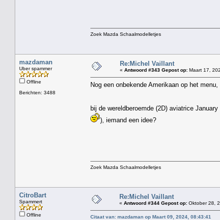
Zoek Mazda Schaalmodelletjes
mazdaman
Re:Michel Vaillant
Uber spammer
«
Antwoord #343 Gepost op:
Maart 17, 202
Offline
Nog een onbekende Amerikaan op het menu,
Berichten: 3488
bij de wereldberoemde (2D) aviatrice Januar
), iemand een idee?
Zoek Mazda Schaalmodelletjes
CitroBart
Re:Michel Vaillant
Spammert
«
Antwoord #344 Gepost op:
Oktober 28, 2
Offline
Citaat van: mazdaman op Maart 09, 2024, 08:43:41