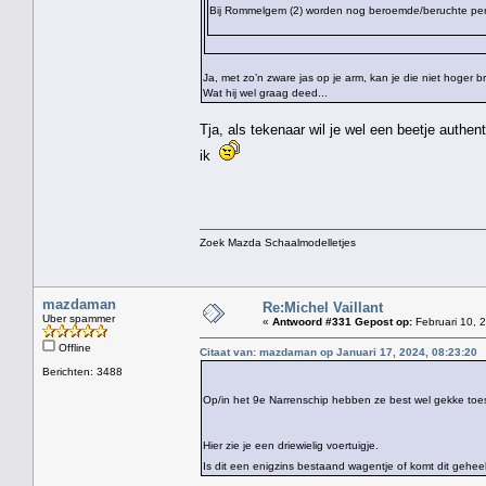
Bij Rommelgem (2) worden nog beroemde/beruchte pe
Ja, met zo’n zware jas op je arm, kan je die niet hoger 
Wat hij wel graag deed...
Tja, als tekenaar wil je wel een beetje authen
ik
Zoek Mazda Schaalmodelletjes
mazdaman
Re:Michel Vaillant
Uber spammer
«
Antwoord #331 Gepost op:
Februari 10, 
Offline
Citaat van: mazdaman op Januari 17, 2024, 08:23:20
Berichten: 3488
Op/in het 9e Narrenschip hebben ze best wel gekke toe
Hier zie je een driewielig voertuigje.
Is dit een enigzins bestaand wagentje of komt dit gehe