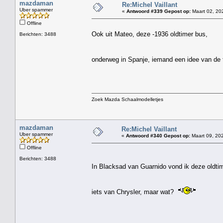
mazdaman
Re:Michel Vaillant
Uber spammer
«
Antwoord #339 Gepost op:
Maart 02, 202
Offline
Ook uit Mateo, deze -1936 oldtimer bus,
Berichten: 3488
onderweg in Spanje, iemand een idee van de
Zoek Mazda Schaalmodelletjes
mazdaman
Re:Michel Vaillant
Uber spammer
«
Antwoord #340 Gepost op:
Maart 09, 202
Offline
Berichten: 3488
In Blacksad van Guarnido vond ik deze oldtim
iets van Chrysler, maar wat?