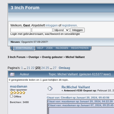
3 Inch Forum
Welkom,
Gast
. Alsjeblieft
inloggen
of
registreren
.
Login met gebruikersnaam, wachtwoord en sessielengte
Nieuws
: Opgericht 07-09-2007!
STARTPAGINA
HELP
ZOEK
INLOGGEN
REGISTREREN
3 Inch Forum
>
Overige
>
Overig geleuter
>
Michel Vaillant
Pagina's:
1
...
21
22
[
23
]
24
25
...
27
Omlaag
Auteur
Topic: Michel Vaillant (gelezen 615377 keer)
0 geregistreerde leden en 1 gast bekijken dit topic.
mazdaman
Re:Michel Vaillant
Uber spammer
«
Antwoord #330 Gepost op:
Februari 10, 
Offline
Citaat van: CitroBart op Januari 20, 2024, 05:43:56
Citaat van: mazdaman op Januari 20, 2024, 04:22:28
Berichten: 3488
Citaat van: mazdaman op Januari 07, 2024, 09:25:45