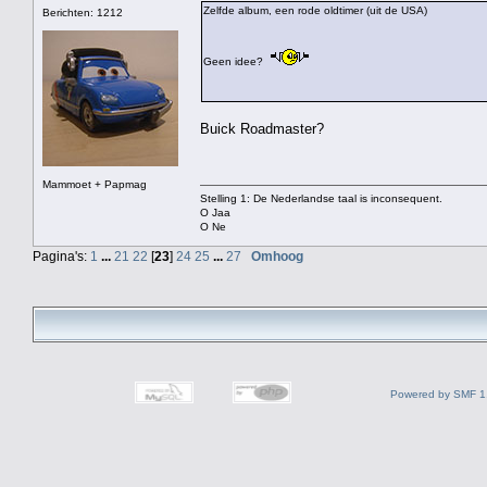
Zelfde album, een rode oldtimer (uit de USA)
Berichten: 1212
Geen idee?
Buick Roadmaster?
Mammoet + Papmag
Stelling 1: De Nederlandse taal is inconsequent.
O Jaa
O Ne
Pagina's:
1
...
21
22
[
23
]
24
25
...
27
Omhoog
Powered by SMF 1