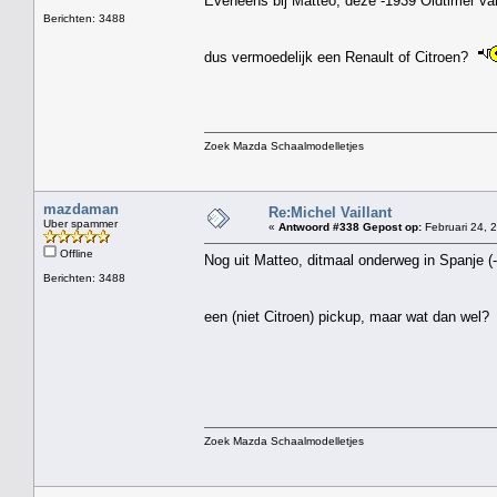
Eveneens bij Matteo, deze -1939 Oldtimer v
Berichten: 3488
dus vermoedelijk een Renault of Citroen?
Zoek Mazda Schaalmodelletjes
mazdaman
Re:Michel Vaillant
Uber spammer
«
Antwoord #338 Gepost op:
Februari 24, 
Offline
Nog uit Matteo, ditmaal onderweg in Spanje (
Berichten: 3488
een (niet Citroen) pickup, maar wat dan wel
Zoek Mazda Schaalmodelletjes