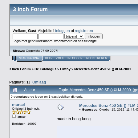
3 Inch Forum
Welkom,
Gast
. Alsjeblieft
inloggen
of
registreren
.
Login met gebruikersnaam, wachtwoord en sessielengte
Nieuws
: Opgericht 07-09-2007!
STARTPAGINA
HELP
ZOEK
INLOGGEN
REGISTREREN
3 Inch Forum
>
De Catalogus
>
Lintoy
>
Mercedes-Benz 450 SE () #LM-2009
Pagina's: [
1
]
Omlaag
Auteur
Topic: Mercedes-Benz 450 SE () #LM-2009 (ge
0 geregistreerde leden en 1 gast bekijken dit topic.
marcel
Mercedes-Benz 450 SE () #LM-
Officieel 3 Inch o.h.
«
Gepost op:
Oktober 15, 2012, 11:44:4
Offline
made in hong kong
Berichten: 10097