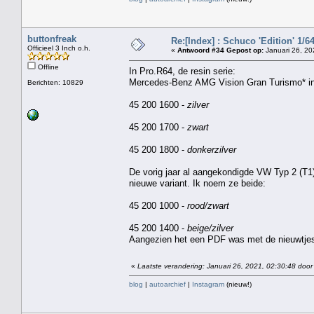
buttonfreak
Re:[Index] : Schuco 'Edition' 1/64
Officieel 3 Inch o.h.
«
Antwoord #34 Gepost op:
Januari 26, 20
Offline
In Pro.R64, de resin serie:
Mercedes-Benz AMG Vision Gran Turismo* in 
Berichten: 10829
45 200 1600 -
zilver
45 200 1700 -
zwart
45 200 1800 -
donkerzilver
De vorig jaar al aangekondigde VW Typ 2 (T1)
nieuwe variant. Ik noem ze beide:
45 200 1000 -
rood/zwart
45 200 1400 -
beige/zilver
Aangezien het een PDF was met de nieuwtjes,
«
Laatste verandering: Januari 26, 2021, 02:30:48 door
blog
|
autoarchief
|
Instagram
(nieuw!)