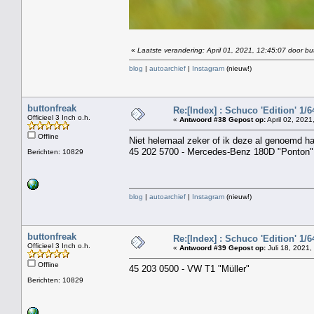
«
Laatste verandering: April 01, 2021, 12:45:07 door bu
blog
|
autoarchief
|
Instagram
(nieuw!)
buttonfreak
Re:[Index] : Schuco 'Edition' 1/64
Officieel 3 Inch o.h.
«
Antwoord #38 Gepost op:
April 02, 2021
Offline
Niet helemaal zeker of ik deze al genoemd ha
45 202 5700 - Mercedes-Benz 180D "Ponton"
Berichten: 10829
blog
|
autoarchief
|
Instagram
(nieuw!)
buttonfreak
Re:[Index] : Schuco 'Edition' 1/64
Officieel 3 Inch o.h.
«
Antwoord #39 Gepost op:
Juli 18, 2021,
Offline
45 203 0500 - VW T1 "Müller"
Berichten: 10829