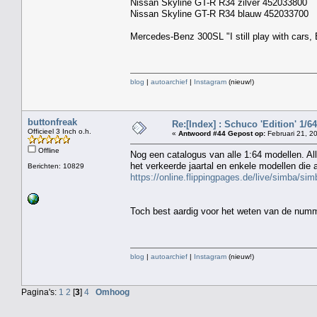
Nissan Skyline GT-R R34 zilver 452033800
Nissan Skyline GT-R R34 blauw 452033700
Mercedes-Benz 300SL "I still play with cars,
blog
|
autoarchief
|
Instagram
(nieuw!)
buttonfreak
Re:[Index] : Schuco 'Edition' 1/64 
Officieel 3 Inch o.h.
«
Antwoord #44 Gepost op:
Februari 21, 2
Offline
Nog een catalogus van alle 1:64 modellen. Alle
het verkeerde jaartal en enkele modellen die a
Berichten: 10829
https://online.flippingpages.de/live/simba/
Toch best aardig voor het weten van de num
blog
|
autoarchief
|
Instagram
(nieuw!)
Pagina's:
1
2
[
3
]
4
Omhoog