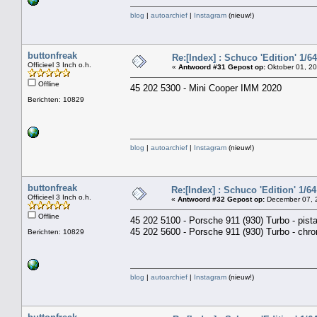
blog
|
autoarchief
|
Instagram
(nieuw!)
buttonfreak
Re:[Index] : Schuco 'Edition' 1/64 
Officieel 3 Inch o.h.
«
Antwoord #31 Gepost op:
Oktober 01, 20
Offline
45 202 5300 - Mini Cooper IMM 2020
Berichten: 10829
blog
|
autoarchief
|
Instagram
(nieuw!)
buttonfreak
Re:[Index] : Schuco 'Edition' 1/64 
Officieel 3 Inch o.h.
«
Antwoord #32 Gepost op:
December 07, 2
Offline
45 202 5100 - Porsche 911 (930) Turbo - pist
45 202 5600 - Porsche 911 (930) Turbo - chr
Berichten: 10829
blog
|
autoarchief
|
Instagram
(nieuw!)