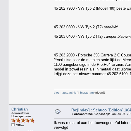
45 202 7900 - VW Typ 2 (Modell '80) bestel
45 203 0300 - VW Typ 2 (T2)
rood/wit
*
45 203 0400 - VW Typ 2 (T2)
camper blauw/w
45 203 2000 - Porsche 356 Carrera 2 C Coup
**Verhuisd naar de metalen serie lijkt de Mer
1100 aangekondigd in de Pro.R64 te zien. Aang
model in zowel resin als in metaal gaat uitvo
krijgt deze het nieuwe nummer 45 202 6100. 
blog
|
autoarchief
|
Instagram
(nieuw!)
Christian
Re:[Index] : Schuco 'Edition' 1/64
Administrator
«
Antwoord #36 Gepost op:
Januari 26, 20
Uber spammer
Ik was e.e.a. al aan het toevoegen. Zal later 
Offline
vervolgd