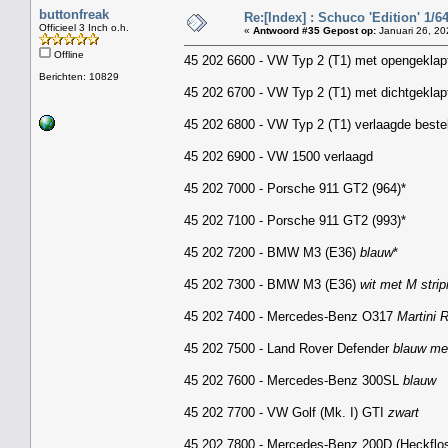
buttonfreak
Re:[Index] : Schuco 'Edition' 1/64
Officieel 3 Inch o.h.
«
Antwoord #35 Gepost op:
Januari 26, 20
Offline
45 202 6600 - VW Typ 2 (T1) met opengekla
Berichten: 10829
45 202 6700 - VW Typ 2 (T1) met dichtgekla
45 202 6800 - VW Typ 2 (T1) verlaagde best
45 202 6900 - VW 1500 verlaagd
45 202 7000 - Porsche 911 GT2 (964)*
45 202 7100 - Porsche 911 GT2 (993)*
45 202 7200 - BMW M3 (E36)
blauw
*
45 202 7300 - BMW M3 (E36)
wit met M strip
45 202 7400 - Mercedes-Benz O317
Martini 
45 202 7500 - Land Rover Defender
blauw me
45 202 7600 - Mercedes-Benz 300SL
blauw
45 202 7700 - VW Golf (Mk. I) GTI
zwart
45 202 7800 - Mercedes-Benz 200D (Heckflo