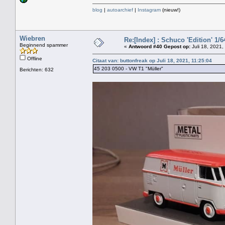
blog
|
autoarchief
|
Instagram
(nieuw!)
Wiebren
Re:[Index] : Schuco 'Edition' 1/64
Beginnend spammer
«
Antwoord #40 Gepost op:
Juli 18, 2021,
Offline
Citaat van: buttonfreak op Juli 18, 2021, 11:25:04
45 203 0500 - VW T1 "Müller"
Berichten: 632