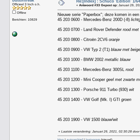
buttonfreak
Re:[Index] : Schuco 'Edition' 1/64
Officieel 3 Inch o.h.
«
Antwoord #33 Gepost op:
Januari 26, 20
Offline
Nieuwe serie "Paperbox"; deze komen in een r
45 203 0600 - Mercedes-Benz 200D (-8)
licht
Berichten: 10829
45 203 0700 - Land Rover Defender
rood met 
45 203 0800 - Citroën 2CV6
oranje
45 203 0900 - VW Typ 2 (T1)
blauw met beig
45 203 1000 - BMW 2002
metallic blauw
45 203 1100 - Mercedes-Benz 300SL
rood
45 203 1200 - Mini Cooper
geel met zwarte m
45 203 1300 - Porsche 911 Turbo (930)
wit
45 203 1400 - VW Golf (Mk. I) GTI
groen
45 203 1900 - VW 1500
blauw/wit
«
Laatste verandering: Januari 26, 2021, 02:30:28 door
blog
|
autoarchief
|
Instagram
(nieuw!)