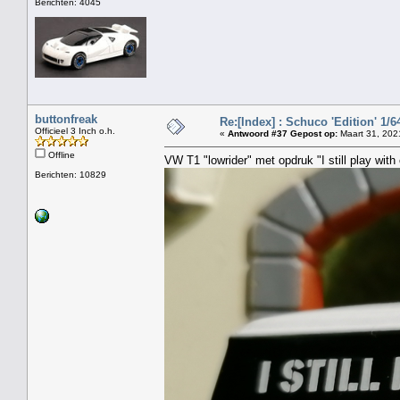
Berichten: 4045
buttonfreak
Re:[Index] : Schuco 'Edition' 1/64
Officieel 3 Inch o.h.
«
Antwoord #37 Gepost op:
Maart 31, 202
Offline
VW T1 "lowrider" met opdruk "I still play wit
Berichten: 10829