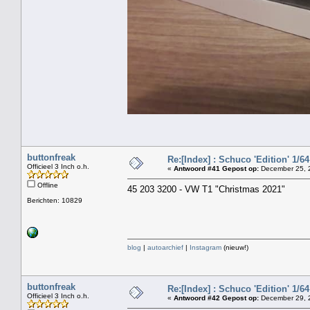
buttonfreak
Re:[Index] : Schuco 'Edition' 1/64 
Officieel 3 Inch o.h.
«
Antwoord #41 Gepost op:
December 25, 2
Offline
45 203 3200 - VW T1 "Christmas 2021"
Berichten: 10829
blog
|
autoarchief
|
Instagram
(nieuw!)
buttonfreak
Re:[Index] : Schuco 'Edition' 1/64 
Officieel 3 Inch o.h.
«
Antwoord #42 Gepost op:
December 29, 2