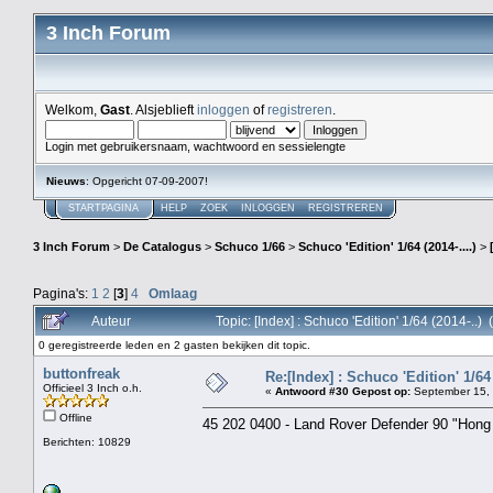
3 Inch Forum
Welkom,
Gast
. Alsjeblieft
inloggen
of
registreren
.
Login met gebruikersnaam, wachtwoord en sessielengte
Nieuws
: Opgericht 07-09-2007!
STARTPAGINA
HELP
ZOEK
INLOGGEN
REGISTREREN
3 Inch Forum
>
De Catalogus
>
Schuco 1/66
>
Schuco 'Edition' 1/64 (2014-....)
>
Pagina's:
1
2
[
3
]
4
Omlaag
Auteur
Topic: [Index] : Schuco 'Edition' 1/64 (2014-..
0 geregistreerde leden en 2 gasten bekijken dit topic.
buttonfreak
Re:[Index] : Schuco 'Edition' 1/64 
Officieel 3 Inch o.h.
«
Antwoord #30 Gepost op:
September 15, 
Offline
45 202 0400 - Land Rover Defender 90 "Hong
Berichten: 10829