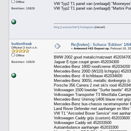
Offline
VW Typ2 T1 panel van (verlaagd) "Mooneyes"
VW Typ2 T1 panel van (verlaagd) "Martini Po
Berichten: 10829
blog
|
autoarchief
|
Instagram
(nieuw!)
buttonfreak
Re:[Index] : Schuco 'Edition' 1/64 
Officieel 3 Inch o.h.
«
Antwoord #43 Gepost op:
Februari 18, 2
Offline
BMW 2002 goud metalic/matzwart 45203470
Jaguar E-type coupé groen 452034300
Berichten: 10829
Mercedes-Benz 180D rood/creme 452034200
Mercedes-Benz 200D (W110) lichtgrijs) 4520
Mercedes-Benz -8 lichtblauw 452034600
Mercedes-Benz 300SL metallic donkergrijs (
Porsche 356 Carrera 2 met ski's rood 452034
Volkswagen 1500 lowrider "Surfer beetle" 45
Volkswagen Transporter T3 Westfalia Campe
Mercedes-Benz Unimog U406 blauw met grijz
Mercedes-Benz bus-chassis racetransporter
Land Rover Defender met aanhanger en Mini
VW T1 "Aircooled Boxer Service" met aanhan
Volkswagen Caddy grijs (custom) 452033600
Volkswagen Caddy wit 452033500
Autoambulance aanhanger 452033300