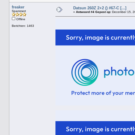
freaker
Datsun 260Z 2+2 () #67-C [...]
Spammert
«
Antwoord #4 Gepost op:
December 15, 20
Offline
Berichten: 1463