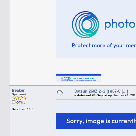
freaker
Datsun 260Z 2+2 () #67-C [...]
Spammert
«
Antwoord #6 Gepost op:
Januari 24, 201
Offline
Berichten: 1463