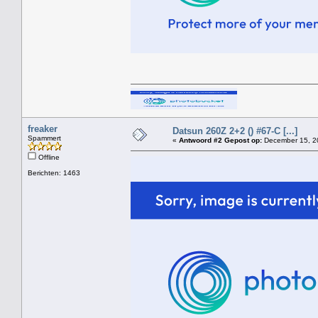
freaker
Datsun 260Z 2+2 () #67-C [...]
Spammert
«
Antwoord #2 Gepost op:
December 15, 20
Offline
Berichten: 1463