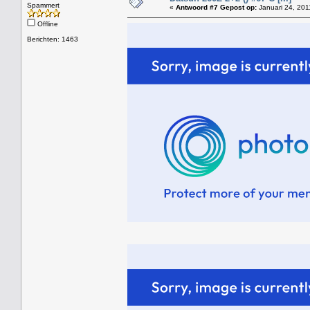
Spammert
«
Antwoord #7 Gepost op:
Januari 24, 201
Offline
Berichten: 1463