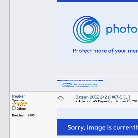
freaker
Datsun 260Z 2+2 () #67-C [...]
Spammert
«
Antwoord #5 Gepost op:
Januari 12, 201
Offline
Berichten: 1463