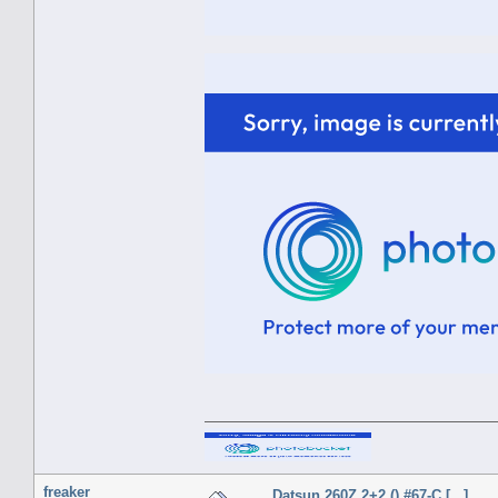
freaker
Datsun 260Z 2+2 () #67-C [...]