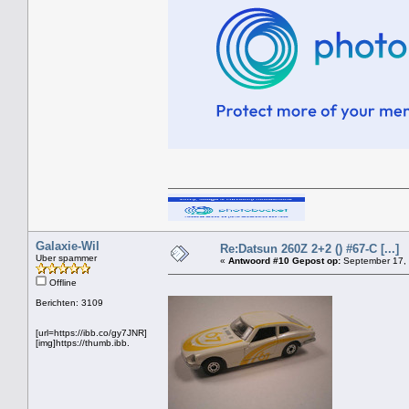
Galaxie-Wil
Re:Datsun 260Z 2+2 () #67-C [...]
Uber spammer
«
Antwoord #10 Gepost op:
September 17, 
Offline
Berichten: 3109
[url=https://ibb.co/gy7JNR]
[img]https://thumb.ibb.