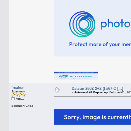
freaker
Datsun 260Z 2+2 () #67-C [...]
Spammert
«
Antwoord #8 Gepost op:
Februari 01, 20
Offline
Berichten: 1463