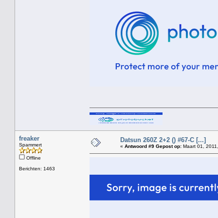
freaker
Datsun 260Z 2+2 () #67-C [...]
Spammert
«
Antwoord #9 Gepost op:
Maart 01, 2011
Offline
Berichten: 1463