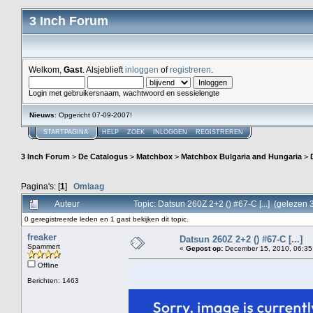
3 Inch Forum
Welkom,
Gast
. Alsjeblieft
inloggen
of
registreren
.
Login met gebruikersnaam, wachtwoord en sessielengte
Nieuws
: Opgericht 07-09-2007!
STARTPAGINA
HELP
ZOEK
INLOGGEN
REGISTREREN
3 Inch Forum
>
De Catalogus
>
Matchbox
>
Matchbox Bulgaria and Hungaria
>
Pagina's: [
1
]
Omlaag
Auteur
Topic: Datsun 260Z 2+2 () #67-C [...] (gelezen
0 geregistreerde leden en 1 gast bekijken dit topic.
freaker
Datsun 260Z 2+2 () #67-C [...]
Spammert
«
Gepost op:
December 15, 2010, 06:35
Offline
Berichten: 1463