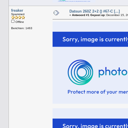
freaker
Datsun 260Z 2+2 () #67-C [...]
Spammert
«
Antwoord #1 Gepost op:
December 15, 20
Offline
Berichten: 1463