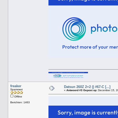
freaker
Datsun 260Z 2+2 () #67-C [...]
Spammert
«
Antwoord #3 Gepost op:
December 15, 20
Offline
Berichten: 1463