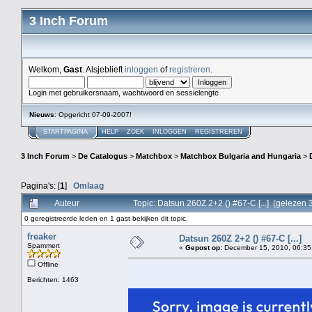
3 Inch Forum
Welkom,
Gast
. Alsjeblieft
inloggen
of
registreren
.
Login met gebruikersnaam, wachtwoord en sessielengte
Nieuws
: Opgericht 07-09-2007!
STARTPAGINA
HELP
ZOEK
INLOGGEN
REGISTREREN
3 Inch Forum
>
De Catalogus
>
Matchbox
>
Matchbox Bulgaria and Hungaria
>
Pagina's: [
1
]
Omlaag
Auteur
Topic: Datsun 260Z 2+2 () #67-C [...] (gelezen
0 geregistreerde leden en 1 gast bekijken dit topic.
freaker
Datsun 260Z 2+2 () #67-C [...]
Spammert
«
Gepost op:
December 15, 2010, 06:35
Offline
Berichten: 1463