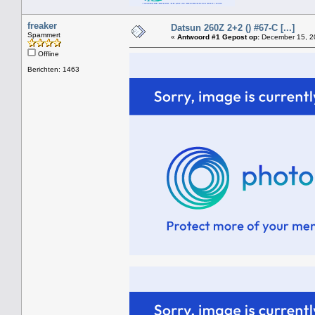
freaker
Datsun 260Z 2+2 () #67-C [...]
Spammert
«
Antwoord #1 Gepost op:
December 15, 20
Offline
Berichten: 1463