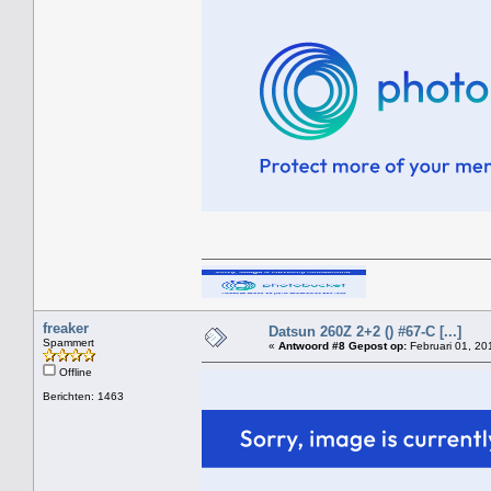
freaker
Datsun 260Z 2+2 () #67-C [...]
Spammert
«
Antwoord #8 Gepost op:
Februari 01, 20
Offline
Berichten: 1463