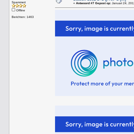
Spammert
«
Antwoord #7 Gepost op:
Januari 24, 201
Offline
Berichten: 1463