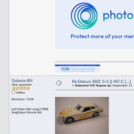
Galaxie-Wil
Re:Datsun 260Z 2+2 () #67-C [...]
Uber spammer
«
Antwoord #10 Gepost op:
September 17, 
Offline
Berichten: 3109
[url=https://ibb.co/gy7JNR]
[img]https://thumb.ibb.