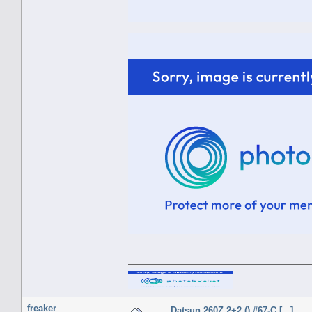
freaker
Datsun 260Z 2+2 () #67-C [...]