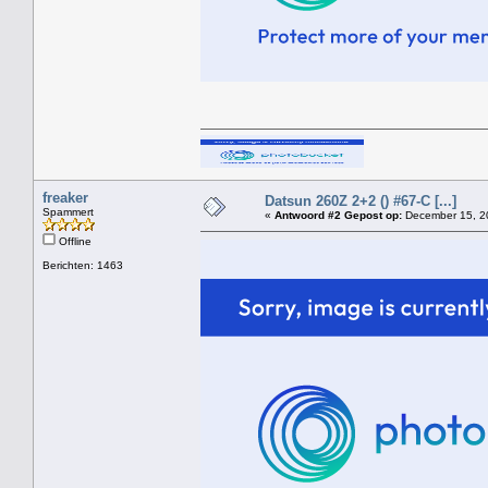
freaker
Datsun 260Z 2+2 () #67-C [...]
Spammert
«
Antwoord #2 Gepost op:
December 15, 20
Offline
Berichten: 1463