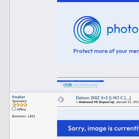
freaker
Datsun 260Z 2+2 () #67-C [...]
Spammert
«
Antwoord #5 Gepost op:
Januari 12, 201
Offline
Berichten: 1463