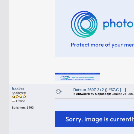
freaker
Datsun 260Z 2+2 () #67-C [...]
Spammert
«
Antwoord #6 Gepost op:
Januari 24, 201
Offline
Berichten: 1463