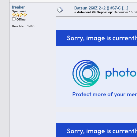
freaker
Datsun 260Z 2+2 () #67-C [...]
Spammert
«
Antwoord #4 Gepost op:
December 15, 20
Offline
Berichten: 1463