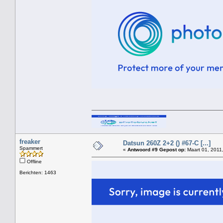
freaker
Datsun 260Z 2+2 () #67-C [...]
Spammert
«
Antwoord #9 Gepost op:
Maart 01, 2011
Offline
Berichten: 1463