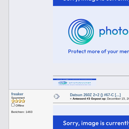
freaker
Datsun 260Z 2+2 () #67-C [...]
Spammert
«
Antwoord #3 Gepost op:
December 15, 20
Offline
Berichten: 1463