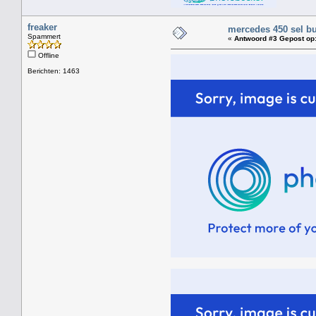
freaker
mercedes 450 sel bu
Spammert
«
Antwoord #3 Gepost op
Offline
Berichten: 1463