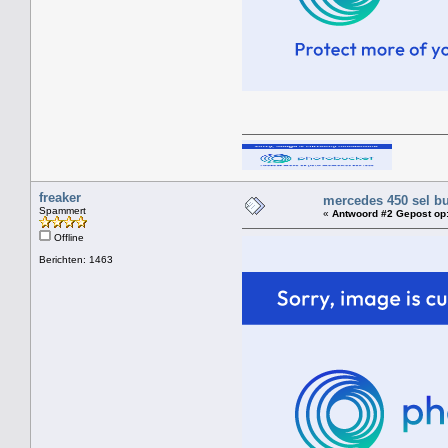
freaker
mercedes 450 sel bu
Spammert
«
Antwoord #2 Gepost op
Offline
Berichten: 1463