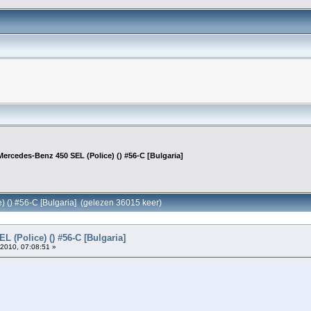
Mercedes-Benz 450 SEL (Police) () #56-C [Bulgaria]
) () #56-C [Bulgaria] (gelezen 36015 keer)
 (Police) () #56-C [Bulgaria]
2010, 07:08:51 »