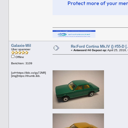
Galaxie-Wil
Re:Ford Cortina Mk.IV () #55-D [..
Uber spammer
«
Antwoord #4 Gepost op:
April 25, 2016,
Offline
Berichten: 3109
[url=https://ibb.co/gy7JNR]
[img]https://thumb.ibb.