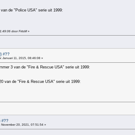
van de "Police USA" serie uit 1999:
1:49:06 door FritsM
»
9) #??
:
Januari 11, 2015, 08:46:08 »
nummer 3 van de "Fire & Rescue USA" serie uit 1999:
20 van de "Fire & Rescue USA" serie uit 1999:
) #??
:
November 20, 2021, 07:51:54 »