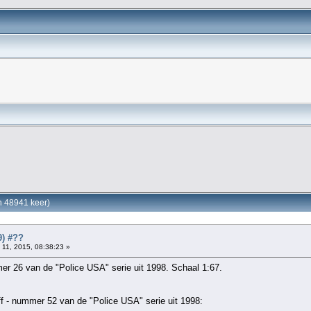
n 48941 keer)
9) #??
 11, 2015, 08:38:23 »
r 26 van de "Police USA" serie uit 1998. Schaal 1:67.
f - nummer 52 van de "Police USA" serie uit 1998: