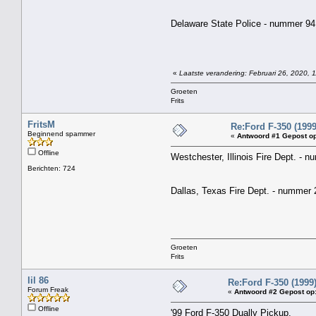
Delaware State Police - nummer 94 
«
Laatste verandering: Februari 26, 2020, 1
Groeten
Frits
FritsM
Re:Ford F-350 (199
Beginnend spammer
«
Antwoord #1 Gepost op
Offline
Westchester, Illinois Fire Dept. - 
Berichten: 724
Dallas, Texas Fire Dept. - nummer 
Groeten
Frits
lil 86
Re:Ford F-350 (1999
Forum Freak
«
Antwoord #2 Gepost op
Offline
'99 Ford F-350 Dually Pickup.