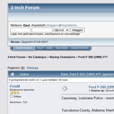
3 Inch Forum
Welkom,
Gast
. Alsjeblieft
inloggen
of
registreren
.
Login met gebruikersnaam, wachtwoord en sessielengte
Nieuws
: Opgericht 07-09-2007!
STARTPAGINA
HELP
ZOEK
INLOGGEN
REGISTREREN
3 Inch Forum
>
De Catalogus
>
Racing Champions
>
Ford F-350 (1999) #??
Pagina's: [
1
]
Omlaag
Auteur
Topic: Ford F-350 (1999) #?? (geleze
0 geregistreerde leden en 1 gast bekijken dit topic.
FritsM
Ford F-350 (199
Beginnend spammer
«
Gepost op:
Januari
Offline
Causeway, Louisiana Police - numme
Berichten: 724
Tuscaloosa County, Alabama Sherif