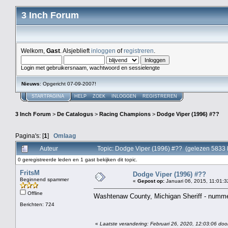
3 Inch Forum
Welkom,
Gast
. Alsjeblieft
inloggen
of
registreren
.
Login met gebruikersnaam, wachtwoord en sessielengte
Nieuws
: Opgericht 07-09-2007!
STARTPAGINA
HELP
ZOEK
INLOGGEN
REGISTREREN
3 Inch Forum
>
De Catalogus
>
Racing Champions
>
Dodge Viper (1996) #??
Pagina's: [
1
]
Omlaag
Auteur
Topic: Dodge Viper (1996) #?? (gelezen 5833 
0 geregistreerde leden en 1 gast bekijken dit topic.
FritsM
Dodge Viper (1996) #??
Beginnend spammer
«
Gepost op:
Januari 06, 2015, 11:01:3
Offline
Washtenaw County, Michigan Sheriff - nummer
Berichten: 724
«
Laatste verandering: Februari 26, 2020, 12:03:06 door