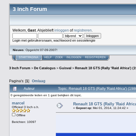
3 Inch Forum
Welkom,
Gast
. Alsjeblieft
inloggen
of
registreren
.
Login met gebruikersnaam, wachtwoord en sessielengte
Nieuws
: Opgericht 07-09-2007!
STARTPAGINA
HELP
ZOEK
INLOGGEN
REGISTREREN
3 Inch Forum
>
De Catalogus
>
Guisval
>
Renault 18 GTS (Rally 'Raid Africa') (
Pagina's: [
1
]
Omlaag
Auteur
Topic: Renault 18 GTS (Rally 'Raid Africa') (1
0 geregistreerde leden en 1 gast bekijken dit topic.
marcel
Renault 18 GTS (Rally 'Raid Africa
Officieel 3 Inch o.h.
«
Gepost op:
Mei 01, 2014, 11:24:42 »
Offline
Berichten: 10097