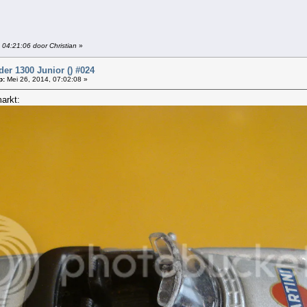
 04:21:06 door Christian
»
er 1300 Junior () #024
p:
Mei 26, 2014, 07:02:08 »
arkt: