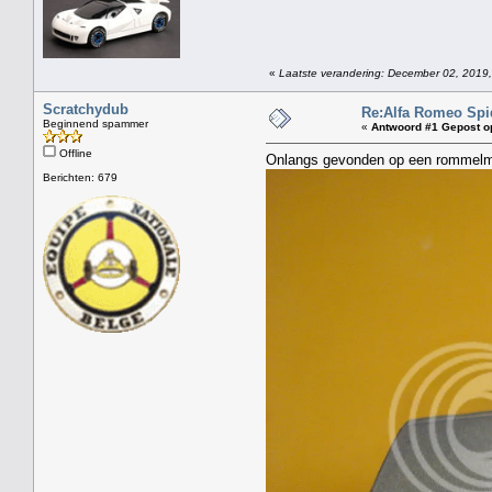
«
Laatste verandering: December 02, 2019,
Scratchydub
Re:Alfa Romeo Spid
Beginnend spammer
«
Antwoord #1 Gepost o
Offline
Onlangs gevonden op een rommelm
Berichten: 679