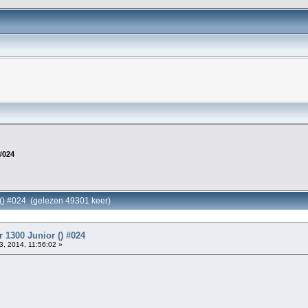
#024
 () #024 (gelezen 49301 keer)
 1300 Junior () #024
3, 2014, 11:56:02 »