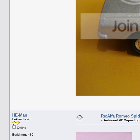
HE-Man
Re:Alfa Romeo Spide
Lekker bezig
«
Antwoord #2 Gepost op
Offline
Berichten: 486