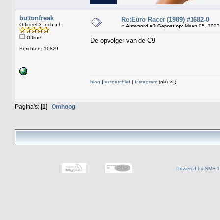
buttonfreak
Re:Euro Racer (1989) #1682-0
Officieel 3 Inch o.h.
«
Antwoord #3 Gepost op:
Maart 05, 2023
Offline
De opvolger van de C9
Berichten: 10829
blog
|
autoarchief
|
Instagram
(nieuw!)
Pagina's: [
1
]
Omhoog
Powered by SMF 1