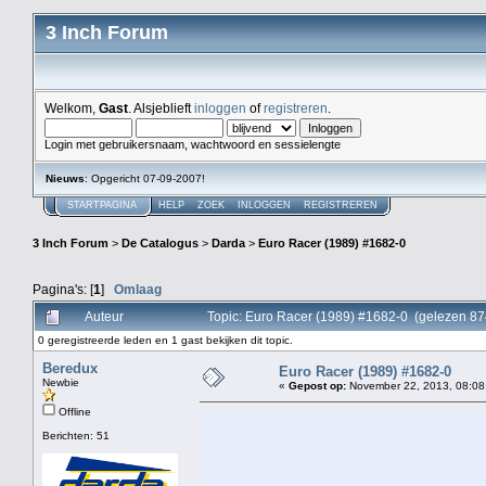
3 Inch Forum
Welkom,
Gast
. Alsjeblieft
inloggen
of
registreren
.
Login met gebruikersnaam, wachtwoord en sessielengte
Nieuws
: Opgericht 07-09-2007!
STARTPAGINA
HELP
ZOEK
INLOGGEN
REGISTREREN
3 Inch Forum
>
De Catalogus
>
Darda
>
Euro Racer (1989) #1682-0
Pagina's: [
1
]
Omlaag
Auteur
Topic: Euro Racer (1989) #1682-0 (gelezen 87
0 geregistreerde leden en 1 gast bekijken dit topic.
Beredux
Euro Racer (1989) #1682-0
Newbie
«
Gepost op:
November 22, 2013, 08:08
Offline
Berichten: 51