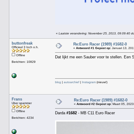
«
Laatste verandering: November 25, 2013, 09:09:40 d
buttonfreak
Re:Euro Racer (1989) #1682-0
Officieel 3 Inch o.h.
«
Antwoord #1 Gepost op:
Januari 13, 201
Offline
Dat lijkt me een Sauber voor te stellen. Een 
Berichten: 10829
blog
|
autoarchief
|
Instagram
(nieuw!)
Frans
Re:Euro Racer (1989) #1682-0
Uber spammer
«
Antwoord #2 Gepost op:
Maart 05, 2023
Offline
Darda
#1682
- MB C11 Euro Racer
Berichten: 4234