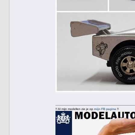
!! Al mijn modellen zie je op
mijn FB pagina
!!