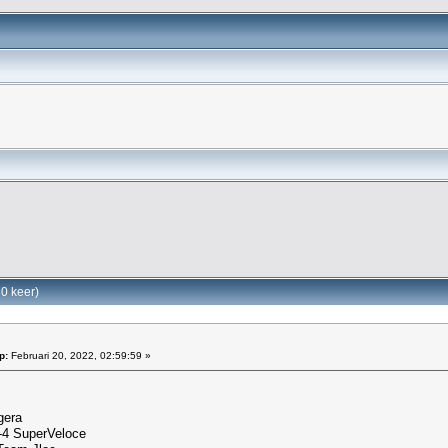
30 keer)
p:
Februari 20, 2022, 02:59:59 »
gera
-4 SuperVeloce