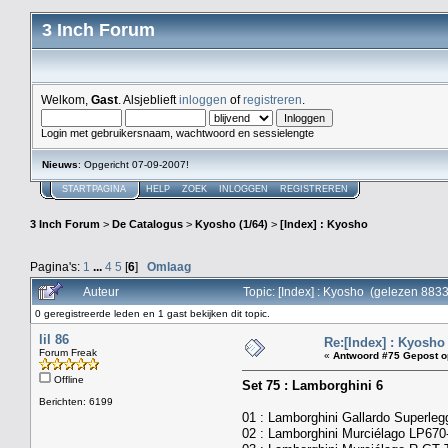
3 Inch Forum
Welkom,
Gast
. Alsjeblieft
inloggen
of
registreren
.
Login met gebruikersnaam, wachtwoord en sessielengte
Nieuws
: Opgericht 07-09-2007!
STARTPAGINA
HELP
ZOEK
INLOGGEN
REGISTREREN
3 Inch Forum
>
De Catalogus
>
Kyosho (1/64)
>
[Index] : Kyosho
Pagina's:
1
...
4
5
[
6
]
Omlaag
Auteur
Topic: [Index] : Kyosho (gelezen 883
0 geregistreerde leden en 1 gast bekijken dit topic.
lil 86
Re:[Index] : Kyosho
Forum Freak
«
Antwoord #75 Gepost o
Offline
Set 75 : Lamborghini 6
Berichten: 6199
01 : Lamborghini Gallardo Superleg
02 : Lamborghini Murciélago LP670