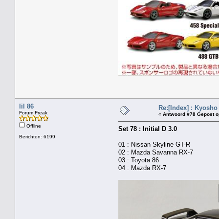
lil 86
Re:[Index] : Kyosho
Forum Freak
«
Antwoord #78 Gepost o
Offline
Set 78 : Initial D 3.0
Berichten: 6199
01 : Nissan Skyline GT-R
02 : Mazda Savanna RX-7
03 : Toyota 86
04 : Mazda RX-7