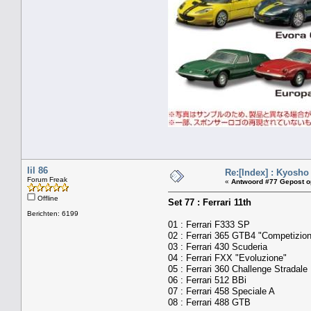
lil 86
Re:[Index] : Kyosho
Forum Freak
«
Antwoord #77 Gepost o
Offline
Set 77 : Ferrari 11th
Berichten: 6199
01 : Ferrari F333 SP
02 : Ferrari 365 GTB4 "Competizio
03 : Ferrari 430 Scuderia
04 : Ferrari FXX "Evoluzione"
05 : Ferrari 360 Challenge Stradale
06 : Ferrari 512 BBi
07 : Ferrari 458 Speciale A
08 : Ferrari 488 GTB