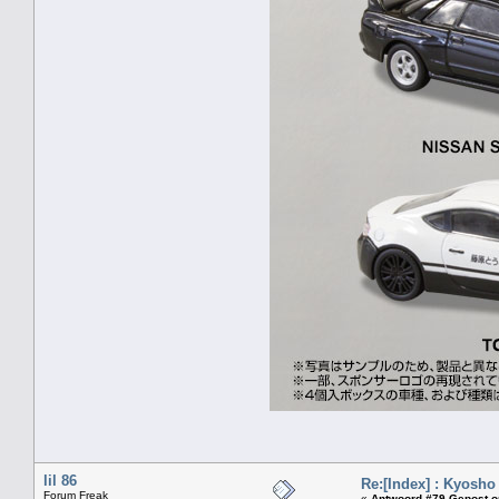
lil 86
Re:[Index] : Kyosho
Forum Freak
«
Antwoord #79 Gepost o