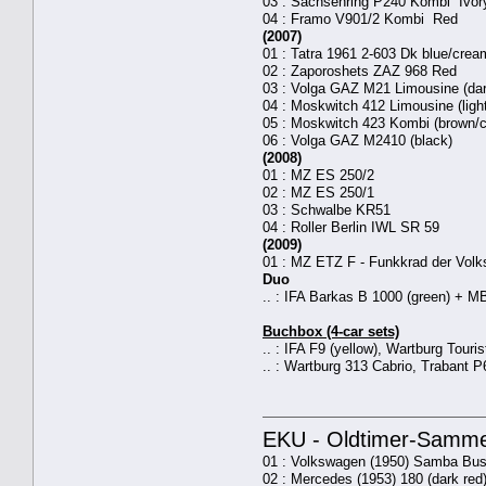
03 : Sachsenring P240 Kombi Ivor
04 : Framo V901/2 Kombi Red
(2007)
01 : Tatra 1961 2-603 Dk blue/crea
02 : Zaporoshets ZAZ 968 Red
03 : Volga GAZ M21 Limousine (dar
04 : Moskwitch 412 Limousine (light
05 : Moskwitch 423 Kombi (brown/
06 : Volga GAZ M2410 (black)
(2008)
01 : MZ ES 250/2
02 : MZ ES 250/1
03 : Schwalbe KR51
04 : Roller Berlin IWL SR 59
(2009)
01 : MZ ETZ F - Funkkrad der Volks
Duo
.. : IFA Barkas B 1000 (green) + MB
Buchbox (4-car sets)
.. : IFA F9 (yellow), Wartburg Tour
.. : Wartburg 313 Cabrio, Trabant
EKU - Oldtimer-Samme
01 : Volkswagen (1950) Samba Bus
02 : Mercedes (1953) 180 (dark red