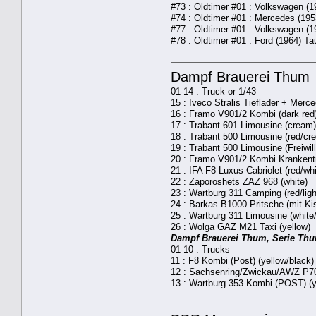
#73 : Oldtimer #01 : Volkswagen (
#74 : Oldtimer #01 : Mercedes (1953
#77 : Oldtimer #01 : Volkswagen (1
#78 : Oldtimer #01 : Ford (1964) Tau
Dampf Brauerei Thum
01-14 : Truck or 1/43
15 : Iveco Stralis Tieflader + Merce
16 : Framo V901/2 Kombi (dark red
17 : Trabant 601 Limousine (cream)
18 : Trabant 500 Limousine (red/cr
19 : Trabant 500 Limousine (Freiwil
20 : Framo V901/2 Kombi Krankentr
21 : IFA F8 Luxus-Cabriolet (red/whi
22 : Zaporoshets ZAZ 968 (white)
23 : Wartburg 311 Camping (red/ligh
24 : Barkas B1000 Pritsche (mit Ki
25 : Wartburg 311 Limousine (white/
26 : Wolga GAZ M21 Taxi (yellow)
Dampf Brauerei Thum, Serie Th
01-10 : Trucks
11 : F8 Kombi (Post) (yellow/black)
12 : Sachsenring/Zwickau/AWZ P70
13 : Wartburg 353 Kombi (POST) (y