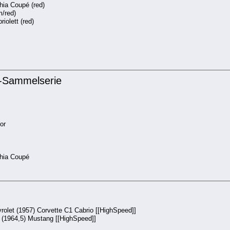
ia Coupé (red)
m/red)
iolett (red)
er-Sammelserie
or
hia Coupé
vrolet (1957) Corvette C1 Cabrio [[HighSpeed]]
d (1964,5) Mustang [[HighSpeed]]