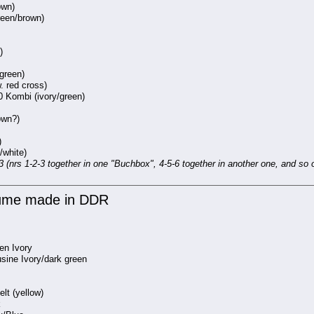
own)
green/brown)
)
green)
. red cross)
 Kombi (ivory/green)
own?)
)
/white)
3 (nrs 1-2-3 together in one "Buchbox", 4-5-6 together in another one, and so
äume made in DDR
en Ivory
sine Ivory/dark green
lt (yellow)
k