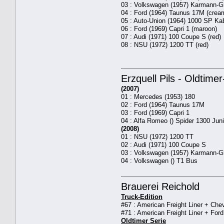
03 : Volkswagen (1957) Karmann-Gh
04 : Ford (1964) Taunus 17M (crea
05 : Auto-Union (1964) 1000 SP Kabr
06 : Ford (1969) Capri 1 (maroon)
07 : Audi (1971) 100 Coupe S (red)
08 : NSU (1972) 1200 TT (red)
Erzquell Pils - Oldtim
(2007)
01 : Mercedes (1953) 180
02 : Ford (1964) Taunus 17M
03 : Ford (1969) Capri 1
04 : Alfa Romeo () Spider 1300 Juni
(2008)
01 : NSU (1972) 1200 TT
02 : Audi (1971) 100 Coupe S
03 : Volkswagen (1957) Karmann-G
04 : Volkswagen () T1 Bus
Brauerei Reichold
Truck-Edition
#67 : American Freight Liner + Che
#71 : American Freight Liner + For
Oldtimer Serie