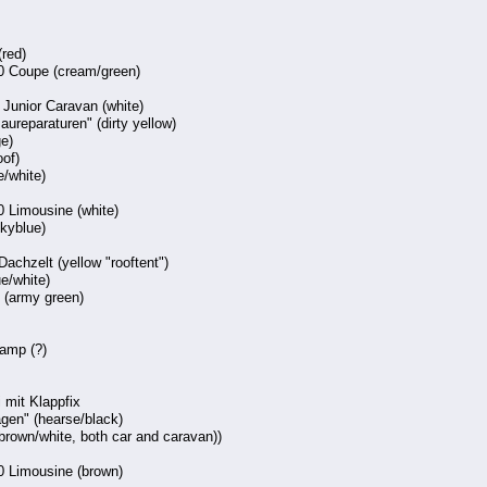
(red)
0 Coupe (cream/green)
 Junior Caravan (white)
ureparaturen" (dirty yellow)
ge)
oof)
e/white)
 Limousine (white)
skyblue)
Dachzelt (yellow "rooftent")
ue/white)
 (army green)
camp (?)
 mit Klappfix
gen" (hearse/black)
brown/white, both car and caravan))
 Limousine (brown)