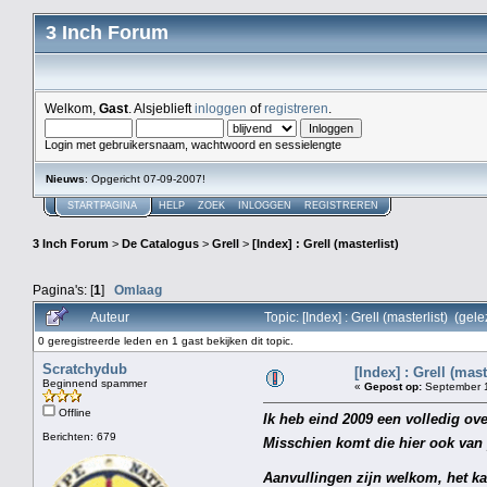
3 Inch Forum
Welkom,
Gast
. Alsjeblieft
inloggen
of
registreren
.
Login met gebruikersnaam, wachtwoord en sessielengte
Nieuws
: Opgericht 07-09-2007!
STARTPAGINA
HELP
ZOEK
INLOGGEN
REGISTREREN
3 Inch Forum
>
De Catalogus
>
Grell
>
[Index] : Grell (masterlist)
Pagina's: [
1
]
Omlaag
Auteur
Topic: [Index] : Grell (masterlist) (ge
0 geregistreerde leden en 1 gast bekijken dit topic.
Scratchydub
[Index] : Grell (mast
Beginnend spammer
«
Gepost op:
September 1
Offline
Ik heb eind 2009 een volledig ov
Berichten: 679
Misschien komt die hier ook va
Aanvullingen zijn welkom, het kan