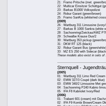
21 : Framo Pritsche (met. green/br
22 : Multicar Einsitzer Schüttgut (
23 : Barkas B1000 Volkspolizei
24 : Robur Garant (green/brown)
25 : Framo SanKra (white/red cross
(2009)
26 : Wartburg 311 Limousine (ivory/
27 : Barkas B 1000 Sankra (white w
28 : Sachsenring/Zwickau/AWZ P70
29 : Schwalbe Krause Duo/2
30 : Wartburg 353 pickup (green/br
31 : DKW RT 125 (black)
32 : Robur Garant Bus (green/white
33 : MZ ES 250 with Sidecar (black
These models also exist in sets of 
Sternquell - Jugendtr
(2005)
01 : Wartburg 311 Limo Red Cream
02 : EMW 327/3 Coupé (dark blue)
03 : EMW 340/2 Limousine Met gre
04 : Sachsenring P240 Kabrio limou
05 : IFA F8 Kabriolet Ivory/Red
(2006)
01 : Trabant 601 (cream) mit Dachze
02 : IFA F9 Kombi Brown/Cream D