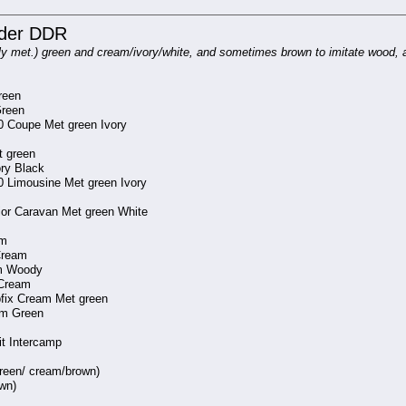
 der DDR
y met.) green and cream/ivory/white, and sometimes brown to imitate wood, a
reen
Green
 Coupe Met green Ivory
t green
ory Black
 Limousine Met green Ivory
ior Caravan Met green White
am
Cream
am Woody
 Cream
pfix Cream Met green
am Green
it Intercamp
green/ cream/brown)
own)