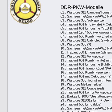
DDR-PKW-Modelle
01 : Wartburg 311 Camping/Tourist 
02 : Sachsenring/Zwickau/AWZ P7
03 : Wartburg 353 Volkspolizei
04 : Trabant 601 limo (white) + Qek
05 : Trabant 601 Limousine "VEB Ba
06 : Trabant 1957 500 (yellow/oran
07 : Trabant 500 Kombi (ivory/red r
08 : Wartburg 311 Cabriolet (skyblu
09 : Wartburg 353 (?)
10 : Sachsenring/Zwickau/AWZ P70
11 : Trabant 500 Limousine (white/
12 : Wartburg 311 Volkspolizei
13 : Trabant 601 Kombi (white) mit 
14 : Trabant 601 Limousine (lightbl
15 : Trabant 601 Tramp Kübel NVA
16 : Trabant 500 Kombi Feuerwehr
17 : Trabant 601 mit Qek-Junior (?)
18 : Wartburg 353 Tourist mit Inter
19 : Wartburg Melkus (silver)
20 : Wartburg 311 Coupe (red)
21 : Trabant 601 kombi Volkspolizei
22 : Barkas B 1000 "Bestattungswa
23 : Wartburg 311/312 Lim. + Qek (
24 : Trabant 500 Limo (blue)
25 : Sachsenring/Zwickau/AWZ P70