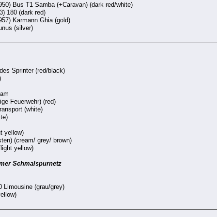
1950) Bus T1 Samba (+Caravan) (dark red/white)
) 180 (dark red)
957) Karmann Ghia (gold)
nus (silver)
des Sprinter (red/black)
)
eam
lige Feuerwehr) (red)
ansport (white)
te)
t yellow)
sten) (cream/ grey/ brown)
light yellow)
umer Schmalspurnetz
 Limousine (grau/grey)
ellow)