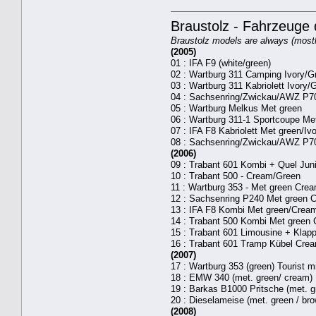
Braustolz - Fahrzeuge
Braustolz models are always (mostl
(2005)
01 : IFA F9 (white/green)
02 : Wartburg 311 Camping Ivory/G
03 : Wartburg 311 Kabriolett Ivory/
04 : Sachsenring/Zwickau/AWZ P70
05 : Wartburg Melkus Met green
06 : Wartburg 311-1 Sportcoupe Me
07 : IFA F8 Kabriolett Met green/Iv
08 : Sachsenring/Zwickau/AWZ P70
(2006)
09 : Trabant 601 Kombi + Quel Jun
10 : Trabant 500 - Cream/Green
11 : Wartburg 353 - Met green Cre
12 : Sachsenring P240 Met green 
13 : IFA F8 Kombi Met green/Cre
14 : Trabant 500 Kombi Met green
15 : Trabant 601 Limousine + Klap
16 : Trabant 601 Tramp Kübel Cre
(2007)
17 : Wartburg 353 (green) Tourist m
18 : EMW 340 (met. green/ cream)
19 : Barkas B1000 Pritsche (met. 
20 : Dieselameise (met. green / br
(2008)