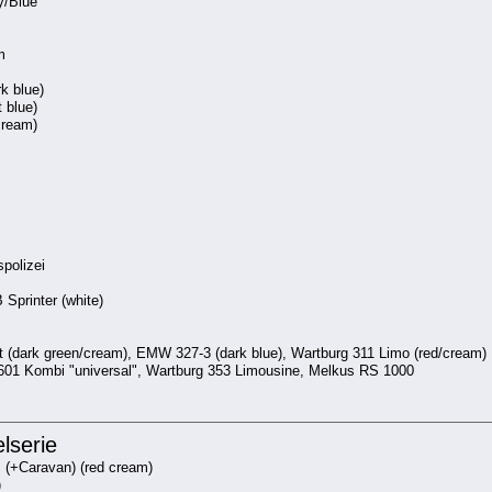
y/Blue
m
k blue)
 blue)
cream)
polizei
 Sprinter (white)
ist (dark green/cream), EMW 327-3 (dark blue), Wartburg 311 Limo (red/cream)
 P601 Kombi "universal", Wartburg 353 Limousine, Melkus RS 1000
lserie
 (+Caravan) (red cream)
)