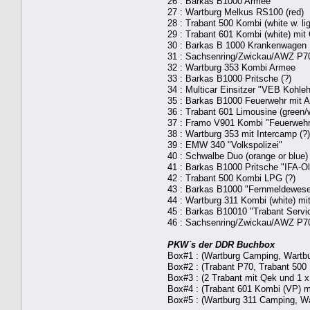
26 : Barkas B1000 Armee
27 : Wartburg Melkus RS100 (red)
28 : Trabant 500 Kombi (white w. lig
29 : Trabant 601 Kombi (white) mit 
30 : Barkas B 1000 Krankenwagen
31 : Sachsenring/Zwickau/AWZ P70
32 : Wartburg 353 Kombi Armee
33 : Barkas B1000 Pritsche (?)
34 : Multicar Einsitzer "VEB Kohleh
35 : Barkas B1000 Feuerwehr mit 
36 : Trabant 601 Limousine (green/
37 : Framo V901 Kombi "Feuerwehr"
38 : Wartburg 353 mit Intercamp (?)
39 : EMW 340 "Volkspolizei"
40 : Schwalbe Duo (orange or blue)
41 : Barkas B1000 Pritsche "IFA-Old
42 : Trabant 500 Kombi LPG (?)
43 : Barkas B1000 "Fernmeldewese
44 : Wartburg 311 Kombi (white) mit
45 : Barkas B10010 "Trabant Servi
46 : Sachsenring/Zwickau/AWZ P70
PKW´s der DDR Buchbox
Box#1 : (Wartburg Camping, Wartbu
Box#2 : (Trabant P70, Trabant 500
Box#3 : (2 Trabant mit Qek und 1 
Box#4 : (Trabant 601 Kombi (VP) mi
Box#5 : (Wartburg 311 Camping, W