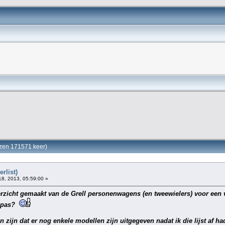
lezen 171571 keer)
erlist)
8, 2013, 05:59:00 »
erzicht gemaakt van de Grell personenwagens (en tweewielers) voor een 
n pas?
 zijn dat er nog enkele modellen zijn uitgegeven nadat ik die lijst af ha