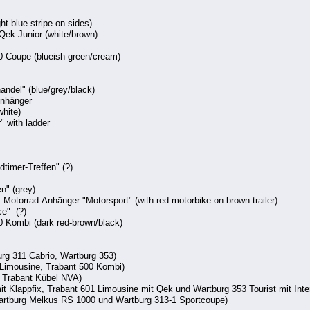
ht blue stripe on sides)
Qek-Junior (white/brown)
 Coupe (blueish green/cream)
andel" (blue/grey/black)
Anhänger
white)
 with ladder
timer-Treffen" (?)
n" (grey)
 Motorrad-Anhänger "Motorsport" (with red motorbike on brown trailer)
ce" (?)
 Kombi (dark red-brown/black)
rg 311 Cabrio, Wartburg 353)
 Limousine, Trabant 500 Kombi)
x Trabant Kübel NVA)
t Klappfix, Trabant 601 Limousine mit Qek und Wartburg 353 Tourist mit Int
artburg Melkus RS 1000 und Wartburg 313-1 Sportcoupe)