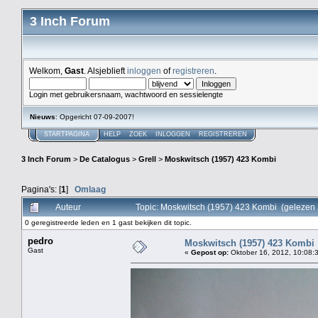
3 Inch Forum
Welkom,
Gast
. Alsjeblieft
inloggen
of
registreren
.
Login met gebruikersnaam, wachtwoord en sessielengte
Nieuws
: Opgericht 07-09-2007!
STARTPAGINA
HELP
ZOEK
INLOGGEN
REGISTREREN
3 Inch Forum
>
De Catalogus
>
Grell
>
Moskwitsch (1957) 423 Kombi
Pagina's: [
1
]
Omlaag
Auteur
Topic: Moskwitsch (1957) 423 Kombi (gelezen
0 geregistreerde leden en 1 gast bekijken dit topic.
pedro
Moskwitsch (1957) 423 Kombi
Gast
«
Gepost op:
Oktober 16, 2012, 10:08: