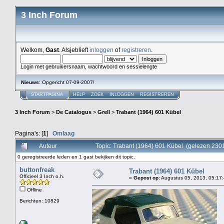
3 Inch Forum
Welkom,
Gast
. Alsjeblieft
inloggen
of
registreren
.
Login met gebruikersnaam, wachtwoord en sessielengte
Nieuws
: Opgericht 07-09-2007!
STARTPAGINA
HELP
ZOEK
INLOGGEN
REGISTREREN
3 Inch Forum
>
De Catalogus
>
Grell
>
Trabant (1964) 601 Kübel
Pagina's: [
1
]
Omlaag
Auteur
Topic: Trabant (1964) 601 Kübel (gelezen 230
0 geregistreerde leden en 1 gast bekijken dit topic.
buttonfreak
Trabant (1964) 601 Kübel
Officieel 3 Inch o.h.
«
Gepost op:
Augustus 05, 2013, 05:17:
Offline
Berichten: 10829