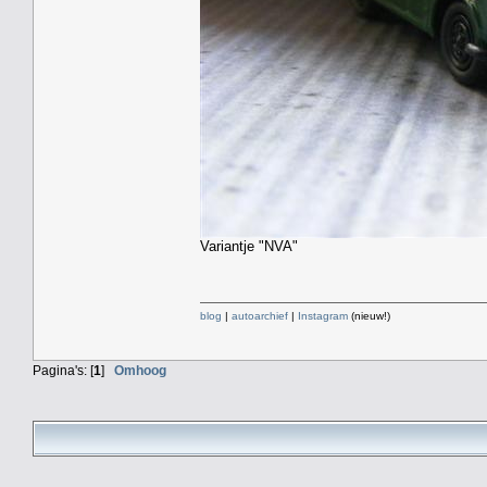
Variantje "NVA"
blog
|
autoarchief
|
Instagram
(nieuw!)
Pagina's: [
1
]
Omhoog