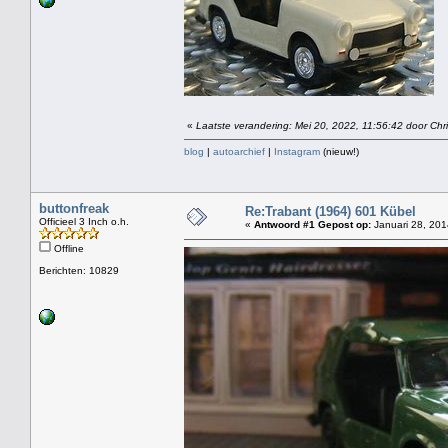
«
Laatste verandering: Mei 20, 2022, 11:56:42 door Chri
blog
|
autoarchief
|
Instagram
(nieuw!)
buttonfreak
Re:Trabant (1964) 601 Kübel
Officieel 3 Inch o.h.
«
Antwoord #1 Gepost op:
Januari 28, 201
Offline
Berichten: 10829