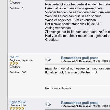
Offline
Nou bedankt voor het verhaal en de informati
Denk dat ik de mensen ook gekend heb.
Berichten: 8
Vroeger hadden ze een andere naam drukkerij
Werkten ze nog aan huis in een schuur.
Woon er ongeveer 1 km er vandaan.
Het nieuwe bedrijf stond vlak bij de A12.
Afslag veenendaal.
Zijn vorige jaar failliet verklaart dacht zelf in m
Had van die matchbox model nooit gehoord of
Groetjes.
roelof
Re:matchbox grafi press
Beginnend spammer
«
Antwoord #3 Gepost op:
Mei 04, 2013, 
Offline
maar John vertel nu hoeveel zijn nou van gem
Ik heb er ook 1 in mijn collectie . ;D
Berichten: 608
KW Kringloop Kampen
Egbert2CV
Re:matchbox grafi press
Uber spammer
«
Antwoord #4 Gepost op:
Mei 04, 2013, 