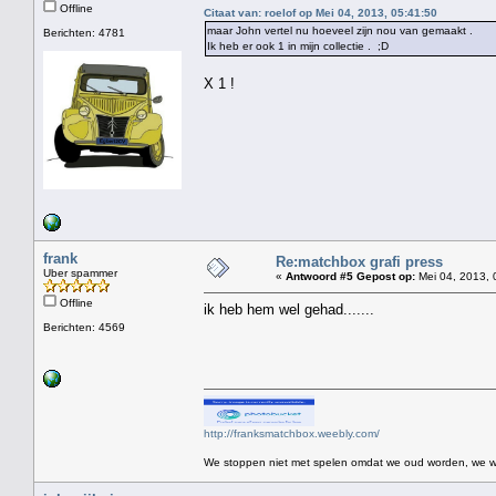
Offline
Citaat van: roelof op Mei 04, 2013, 05:41:50
maar John vertel nu hoeveel zijn nou van gemaakt .
Berichten: 4781
Ik heb er ook 1 in mijn collectie . ;D
X 1 !
frank
Re:matchbox grafi press
Uber spammer
«
Antwoord #5 Gepost op:
Mei 04, 2013, 
Offline
ik heb hem wel gehad.......
Berichten: 4569
http://franksmatchbox.weebly.com/
We stoppen niet met spelen omdat we oud worden, we wo