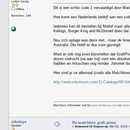
Lekker bezig
Dit is een echte code 1 vervaardigd door Matc
Offline
Berichten: 168
Hoe komt een Nederlands bedrijf aan een cod
Iedereen kan dit bestellen bij Mattel maar a
Kellogs, Burger King and McDonald doen dat
Nou zo'n oplage was deze niet...maar de bro
Australia. Die heeft er dus voor gezorgd.
Moet er ook nog even bijvertellen dat GrafiP
dozen verkocht (oa aan mij) voor een absolute
hadden en misschien nog minder. Jammer dat h
Hier vind je ze allemaal (zoals alle Matchboxe
http://www.mbxforum.com/11-Catalogs/00-So
Matchbox Informatie ook bij
www.mbxforum.com
en
www.
sikutoys
Re:matchbox grafi press
Newbie
«
Antwoord #2 Gepost op:
Mei 02, 2013, 