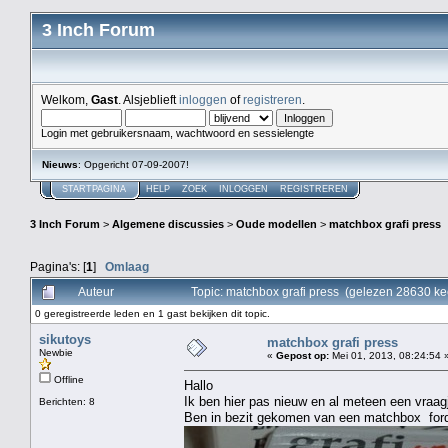
3 Inch Forum
Welkom,
Gast
. Alsjeblieft
inloggen
of
registreren
.
Login met gebruikersnaam, wachtwoord en sessielengte
Nieuws
: Opgericht 07-09-2007!
STARTPAGINA
HELP
ZOEK
INLOGGEN
REGISTREREN
3 Inch Forum
>
Algemene discussies
>
Oude modellen
>
matchbox grafi press
Pagina's: [
1
]
Omlaag
Auteur
Topic: matchbox grafi press (gelezen 28630 ke
0 geregistreerde leden en 1 gast bekijken dit topic.
sikutoys
matchbox grafi press
Newbie
«
Gepost op:
Mei 01, 2013, 08:24:54 
Offline
Hallo
Ik ben hier pas nieuw en al meteen een vraag
Berichten: 8
Ben in bezit gekomen van een matchbox ford 