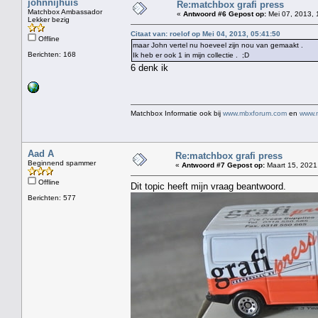
johnnijhuis
Re:matchbox grafi press
Matchbox Ambassador
«
Antwoord #6 Gepost op:
Mei 07, 2013, 
Lekker bezig
Citaat van: roelof op Mei 04, 2013, 05:41:50
Offline
maar John vertel nu hoeveel zijn nou van gemaakt .
Berichten: 168
Ik heb er ook 1 in mijn collectie . ;D
6 denk ik
Matchbox Informatie ook bij
www.mbxforum.com
en
www.
Aad A
Re:matchbox grafi press
Beginnend spammer
«
Antwoord #7 Gepost op:
Maart 15, 2021
Offline
Dit topic heeft mijn vraag beantwoord.
Berichten: 577