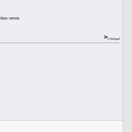
chbox versie.
Gelogd