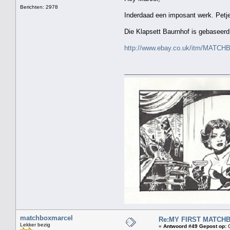
Berichten: 2978
Inderdaad een imposant werk. Petje
Die Klapsett Baurnhof is gebaseerd
http://www.ebay.co.uk/itm/MAT
matchboxmarcel
Re:MY FIRST MATCHBOX
Lekker bezig
«
Antwoord #49 Gepost op:
O