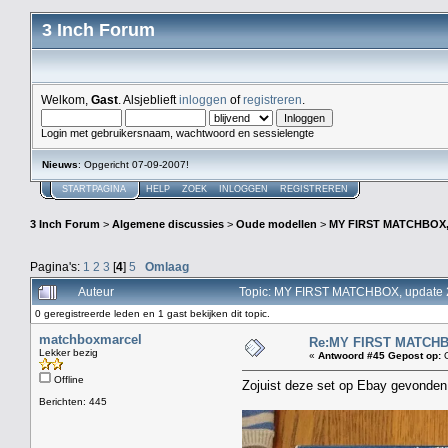
3 Inch Forum
Welkom,
Gast
. Alsjeblieft
inloggen
of
registreren
.
Login met gebruikersnaam, wachtwoord en sessielengte
Nieuws
: Opgericht 07-09-2007!
STARTPAGINA
HELP
ZOEK
INLOGGEN
REGISTREREN
3 Inch Forum
>
Algemene discussies
>
Oude modellen
>
MY FIRST MATCHBOX, 
Pagina's:
1
2
3
[
4
]
5
Omlaag
Auteur
Topic: MY FIRST MATCHBOX, update 2
0 geregistreerde leden en 1 gast bekijken dit topic.
matchboxmarcel
Re:MY FIRST MATCHBOX
Lekker bezig
«
Antwoord #45 Gepost op:
O
Offline
Zojuist deze set op Ebay gevonden
Berichten: 445