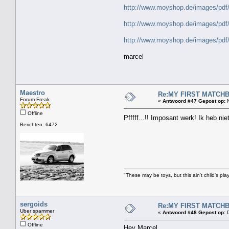
http://www.moyshop.de/images/
http://www.moyshop.de/images/
http://www.moyshop.de/images/
marcel
Maestro
Re:MY FIRST MATCHBOX
Forum Freak
«
Antwoord #47 Gepost op:
N
Offline
Pfffff...!! Imposant werk! Ik heb n
Berichten: 6472
"These may be toys, but this ain't child's pla
sergoids
Re:MY FIRST MATCHBOX
Uber spammer
«
Antwoord #48 Gepost op:
D
Offline
Hey Marcel,