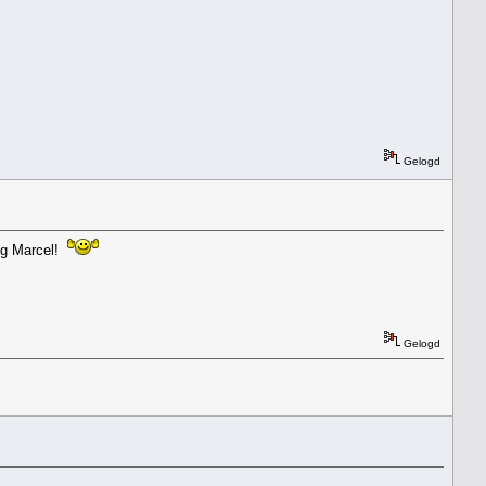
Gelogd
dig Marcel!
Gelogd