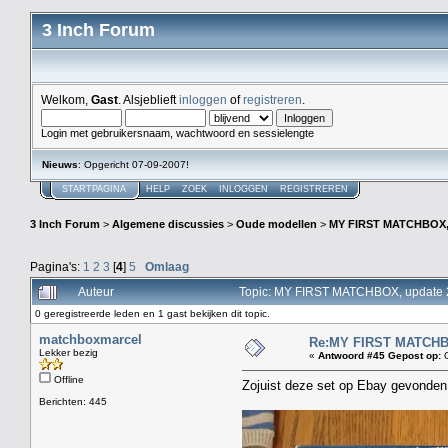
3 Inch Forum
Welkom,
Gast
. Alsjeblieft
inloggen
of
registreren
.
Login met gebruikersnaam, wachtwoord en sessielengte
Nieuws
: Opgericht 07-09-2007!
STARTPAGINA
HELP
ZOEK
INLOGGEN
REGISTREREN
3 Inch Forum
>
Algemene discussies
>
Oude modellen
>
MY FIRST MATCHBOX, 
Pagina's:
1
2
3
[
4
]
5
Omlaag
Auteur
Topic: MY FIRST MATCHBOX, update 2
0 geregistreerde leden en 1 gast bekijken dit topic.
matchboxmarcel
Re:MY FIRST MATCHBOX
Lekker bezig
«
Antwoord #45 Gepost op:
O
Offline
Zojuist deze set op Ebay gevonden
Berichten: 445