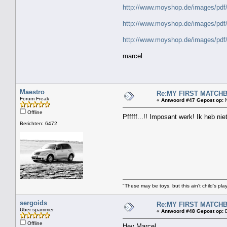
http://www.moyshop.de/images/
http://www.moyshop.de/images/
http://www.moyshop.de/images/
marcel
Maestro
Re:MY FIRST MATCHBOX
Forum Freak
«
Antwoord #47 Gepost op:
N
Offline
Pfffff...!! Imposant werk! Ik heb n
Berichten: 6472
"These may be toys, but this ain't child's pla
sergoids
Re:MY FIRST MATCHBOX
Uber spammer
«
Antwoord #48 Gepost op:
D
Offline
Hey Marcel,