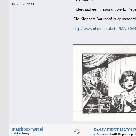
Berichten: 2978
Inderdaad een imposant werk. Petje
Die Klapsett Baurnhof is gebaseerd
http://www.ebay.co.uk/itm/MAT
matchboxmarcel
Re:MY FIRST MATCHBOX
Lekker bezig
«
Antwoord #49 Gepost op:
O