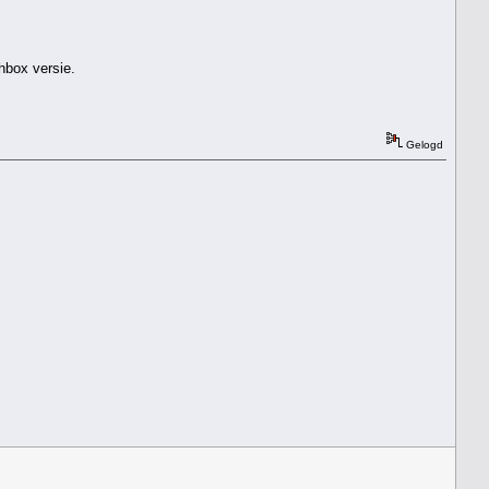
chbox versie.
Gelogd