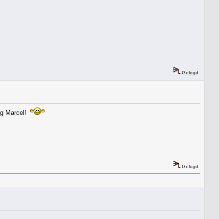
Gelogd
dig Marcel!
Gelogd