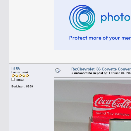
lil 86
Re:Chevrolet '86 Corvette Converti
Forum Freak
«
Antwoord #4 Gepost op:
Februari 04, 20
Offline
Berichten: 6199