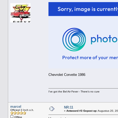
Chevrolet Corvette 1986
I've got the Bel Air Fever - There's no cure
marcel
NR:11
Officieel 3 Inch o.h.
«
Antwoord #3 Gepost op:
Augustus 20, 20
Offline