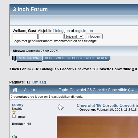
3 Inch Forum
Welkom,
Gast
. Alsjeblieft
inloggen
of
registreren
.
Login met gebruikersnaam, wachtwoord en sessielengte
Nieuws
: Opgericht 07-09-2007!
STARTPAGINA
HELP
ZOEK
INLOGGEN
REGISTREREN
3 Inch Forum
>
De Catalogus
>
Edocar
>
Chevrolet '86 Corvette Convertible () #.
Pagina's: [
1
]
Omlaag
Auteur
Topic: Chevrolet '86 Corvette Convertible () #.
0 geregistreerde leden en 1 gast bekijken dit topic.
coeny
Chevrolet '86 Corvette Convertible
Newbie
«
Gepost op:
Februari 10, 2008, 11:24:18
Offline
Berichten: 65