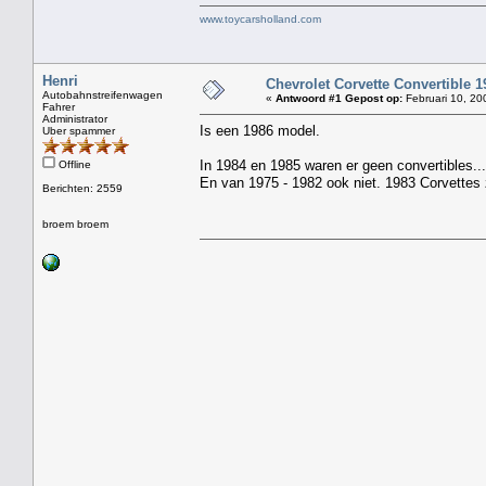
www.toycarsholland.com
Henri
Chevrolet Corvette Convertible 1
Autobahnstreifenwagen
«
Antwoord #1 Gepost op:
Februari 10, 20
Fahrer
Administrator
Is een 1986 model.
Uber spammer
In 1984 en 1985 waren er geen convertibles...
Offline
En van 1975 - 1982 ook niet. 1983 Corvettes 
Berichten: 2559
broem broem