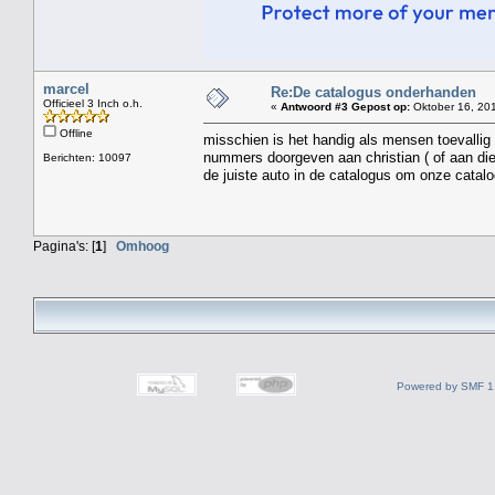
marcel
Re:De catalogus onderhanden
Officieel 3 Inch o.h.
«
Antwoord #3 Gepost op:
Oktober 16, 201
Offline
misschien is het handig als mensen toevallig
nummers doorgeven aan christian ( of aan di
Berichten: 10097
de juiste auto in de catalogus om onze catalo
Pagina's: [
1
]
Omhoog
Powered by SMF 1