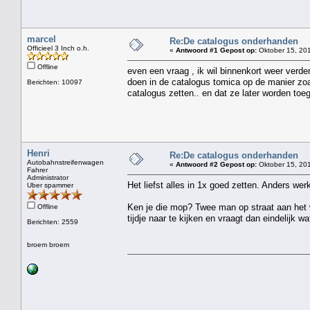
marcel
Re:De catalogus onderhanden
Officieel 3 Inch o.h.
«
Antwoord #1 Gepost op:
Oktober 15, 201
Offline
even een vraag , ik wil binnenkort weer verde
doen in de catalogus tomica op de manier zoal
Berichten: 10097
catalogus zetten.. en dat ze later worden to
Henri
Re:De catalogus onderhanden
Autobahnstreifenwagen
«
Antwoord #2 Gepost op:
Oktober 15, 201
Fahrer
Administrator
Het liefst alles in 1x goed zetten. Anders wer
Uber spammer
Ken je die mop? Twee man op straat aan het w
Offline
tijdje naar te kijken en vraagt dan eindelijk w
Berichten: 2559
broem broem