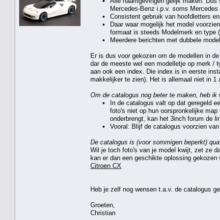
Alle naamgevingen gelijk maken: Dus
Mercedes-Benz i.p.v. soms Mercedes
Consistent gebruik van hoofdletters en 
Daar waar mogelijk het model voorzien
formaat is steeds Modelmerk en type 
Meerdere berichten met dubbele modell
Er is dus voor gekozen om de modellen in de 
dar de meeste wel een modelletje op merk / t
aan ook een index. Die index is in eerste ins
makkelijker te zien). Het is allemaal niet in 1
Om de catalogus nog beter te maken, heb ik 
In de catalogus valt op dat geregeld e
foto's niet op hun oorspronkelijke map
onderbrengt, kan het 3inch forum de li
Vooral: Blijf de catalogus voorzien van 
De catalogus is (voor sommigen beperkt) qua 
Wil je toch foto's van je model kwijt, zet ze
kan er dan een geschikte oplossing gekozen w
Citroen CX
Heb je zelf nog wensen t.a.v. de catalogus ge
Groeten,
Christian