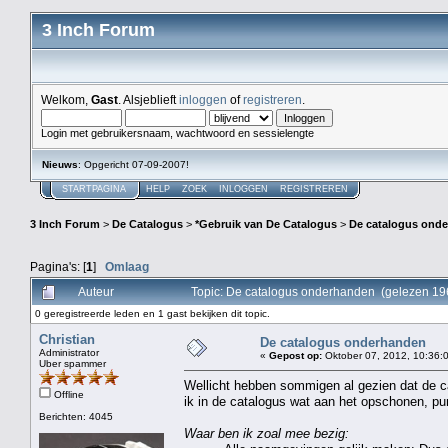
3 Inch Forum
Welkom,
Gast
. Alsjeblieft
inloggen
of
registreren
.
Login met gebruikersnaam, wachtwoord en sessielengte
Nieuws
: Opgericht 07-09-2007!
STARTPAGINA
HELP
ZOEK
INLOGGEN
REGISTREREN
3 Inch Forum
>
De Catalogus
>
*Gebruik van De Catalogus
>
De catalogus ond
Pagina's: [
1
]
Omlaag
Auteur
Topic: De catalogus onderhanden (gelezen 19
0 geregistreerde leden en 1 gast bekijken dit topic.
Christian
De catalogus onderhanden
Administrator
«
Gepost op:
Oktober 07, 2012, 10:36:
Uber spammer
Wellicht hebben sommigen al gezien dat de c
Offline
ik in de catalogus wat aan het opschonen, pun
Berichten: 4045
Waar ben ik zoal mee bezig: