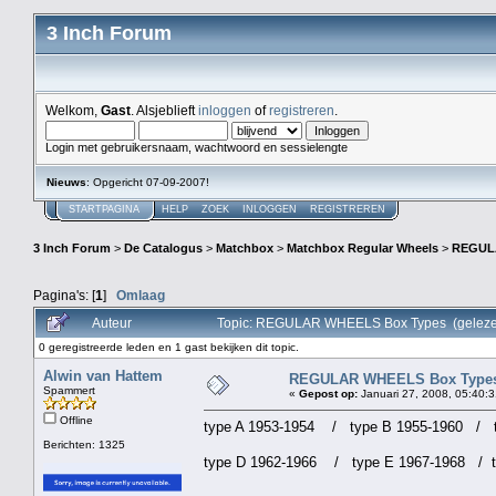
3 Inch Forum
Welkom,
Gast
. Alsjeblieft
inloggen
of
registreren
.
Login met gebruikersnaam, wachtwoord en sessielengte
Nieuws
: Opgericht 07-09-2007!
STARTPAGINA
HELP
ZOEK
INLOGGEN
REGISTREREN
3 Inch Forum
>
De Catalogus
>
Matchbox
>
Matchbox Regular Wheels
>
REGUL
Pagina's: [
1
]
Omlaag
Auteur
Topic: REGULAR WHEELS Box Types (geleze
0 geregistreerde leden en 1 gast bekijken dit topic.
Alwin van Hattem
REGULAR WHEELS Box Type
Spammert
«
Gepost op:
Januari 27, 2008, 05:40:3
Offline
type A 1953-1954 / type B 1955-1960 / 
Berichten: 1325
type D 1962-1966 / type E 1967-1968 / t