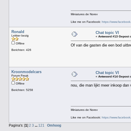
Miniatures de Norev
Like me on Facebook:
https://www.faceboo
Ronald
Chat topic VI
Lekker bezig
«
Antwoord #13 Gepost 
Offline
Of van die gasten die een bod uit
Berichten: 426
Kroonmodelcars
Chat topic VI
Forum Freak
«
Antwoord #14 Gepost 
Offline
nou, die man lijkt meer inkoop dan
Berichten: 5258
Miniatures de Norev
Like me on Facebook:
https://www.faceboo
Pagina's: [
1
]
2
3
...
121
Omhoog