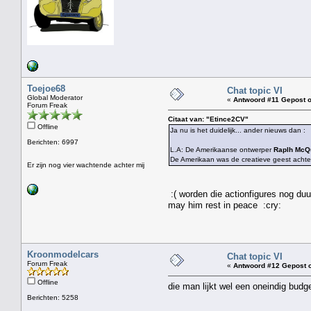
Toejoe68
Chat topic VI
Global Moderator
«
Antwoord #11 Gepost o
Forum Freak
Citaat van: "Etince2CV"
Offline
Ja nu is het duidelijk... ander nieuws dan :
Berichten: 6997
L.A: De Amerikaanse ontwerper
Raplh McQ
De Amerikaan was de creatieve geest achter
Er zijn nog vier wachtende achter mij
:( worden die actionfigures nog duu
may him rest in peace :cry:
Kroonmodelcars
Chat topic VI
Forum Freak
«
Antwoord #12 Gepost 
Offline
die man lijkt wel een oneindig budge
Berichten: 5258