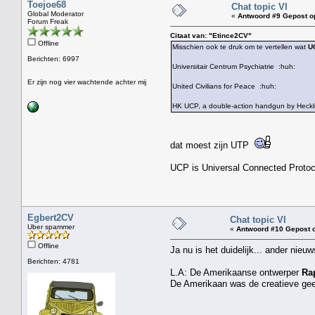
Toejoe68
Chat topic VI
Global Moderator
«
Antwoord #9 Gepost o
Forum Freak
Citaat van: "Etince2CV"
Offline
Misschien ook te druk om te vertellen wat
U
Berichten: 6997
Universitair Centrum Psychiatrie :huh:
Er zijn nog vier wachtende achter mij
United Civilians for Peace :huh:
HK UCP, a double-action handgun by Heckl
dat moest zijn UTP
UCP is Universal Connected Protoc
Egbert2CV
Chat topic VI
Uber spammer
«
Antwoord #10 Gepost 
Offline
Ja nu is het duidelijk... ander nieuw
Berichten: 4781
L.A: De Amerikaanse ontwerper
Ra
De Amerikaan was de creatieve gees