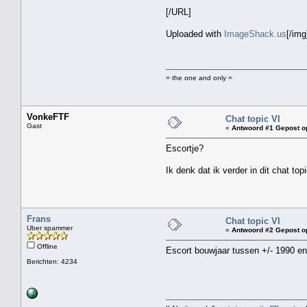
[/URL]
Uploaded with
ImageShack.us
[/img
= the one and only =
VonkeFTF
Chat topic VI
Gast
«
Antwoord #1 Gepost o
Escortje?
Ik denk dat ik verder in dit chat 
Frans
Chat topic VI
Uber spammer
«
Antwoord #2 Gepost o
Offline
Escort bouwjaar tussen +/- 1990 e
Berichten: 4234