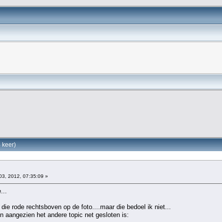
 keer)
03, 2012, 07:35:09 »
...
die rode rechtsboven op de foto....maar die bedoel ik niet...
en aangezien het andere topic net gesloten is: