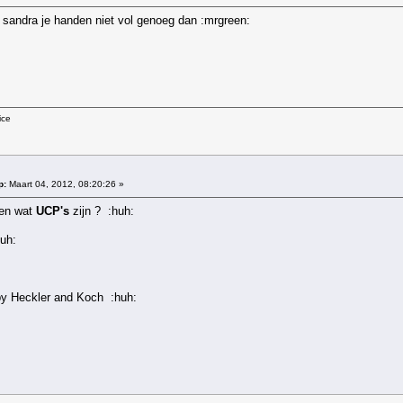
an sandra je handen niet vol genoeg dan :mrgreen:
ice
p:
Maart 04, 2012, 08:20:26 »
len wat
UCP's
zijn ? :huh:
huh:
by Heckler and Koch :huh: