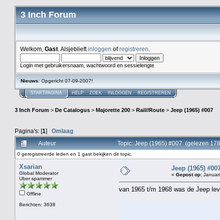
3 Inch Forum
Welkom,
Gast
. Alsjeblieft
inloggen
of
registreren
.
Login met gebruikersnaam, wachtwoord en sessielengte
Nieuws
: Opgericht 07-09-2007!
STARTPAGINA
HELP
ZOEK
INLOGGEN
REGISTREREN
3 Inch Forum
>
De Catalogus
>
Majorette 200
>
Rail//Route
>
Jeep (1965) #007
Pagina's: [
1
]
Omlaag
Auteur
Topic: Jeep (1965) #007 (gelezen 178
0 geregistreerde leden en 1 gast bekijken dit topic.
Xsarian
Jeep (1965) #00
Global Moderator
«
Gepost op:
Januari
Uber spammer
van 1965 t/m 1968 was de Jeep leve
Offline
Berichten: 3638