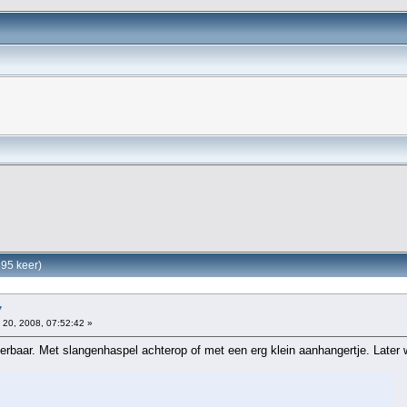
95 keer)
7
 20, 2008, 07:52:42 »
rbaar. Met slangenhaspel achterop of met een erg klein aanhangertje. Later w