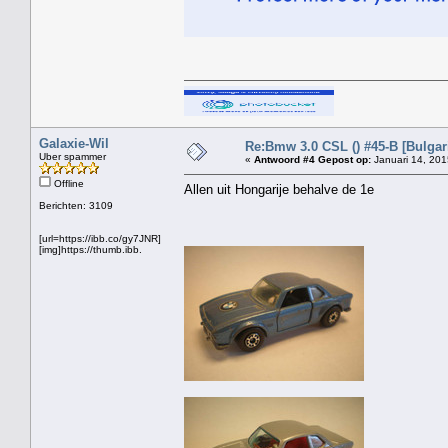
Galaxie-Wil
Re:Bmw 3.0 CSL () #45-B [Bulgar
Uber spammer
«
Antwoord #4 Gepost op:
Januari 14, 201
Offline
Allen uit Hongarije behalve de 1e
Berichten: 3109
[url=https://ibb.co/gy7JNR]
[img]https://thumb.ibb.