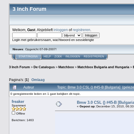
3 Inch Forum
Welkom,
Gast
. Alsjeblieft
inloggen
of
registreren
.
Login met gebruikersnaam, wachtwoord en sessielengte
Nieuws
: Opgericht 07-09-2007!
STARTPAGINA
HELP
ZOEK
INLOGGEN
REGISTREREN
3 Inch Forum
>
De Catalogus
>
Matchbox
>
Matchbox Bulgaria and Hungaria
>
Pagina's: [
1
]
Omlaag
Auteur
Topic: Bmw 3.0 CSL () #45-B [Bulgaria] (gelez
0 geregistreerde leden en 1 gast bekijken dit topic.
freaker
Bmw 3.0 CSL () #45-B [Bulgaria
Spammert
«
Gepost op:
December 15, 2010, 06:33
Offline
Berichten: 1463