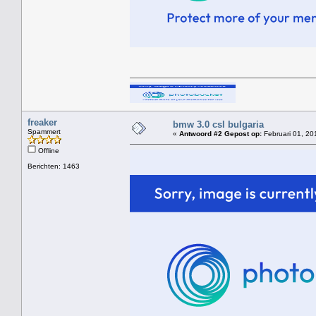
freaker
bmw 3.0 csl bulgaria
Spammert
«
Antwoord #2 Gepost op:
Februari 01, 20
Offline
Berichten: 1463