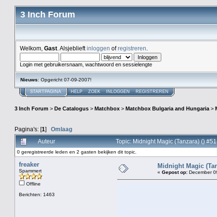
3 Inch Forum
Welkom,
Gast
. Alsjeblieft
inloggen
of
registreren
.
Login met gebruikersnaam, wachtwoord en sessielengte
Nieuws
: Opgericht 07-09-2007!
STARTPAGINA
HELP
ZOEK
INLOGGEN
REGISTREREN
3 Inch Forum
>
De Catalogus
>
Matchbox
>
Matchbox Bulgaria and Hungaria
>
Pagina's: [
1
]
Omlaag
Auteur
Topic: Midnight Magic (Tanzara) () #5
0 geregistreerde leden en 2 gasten bekijken dit topic.
freaker
Midnight Magic (Tanz
Spammert
«
Gepost op:
December 09
Offline
Berichten: 1463