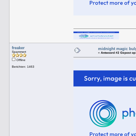
freaker
midnight magic bul
Spammert
«
Antwoord #2 Gepost op
Offline
Berichten: 1463