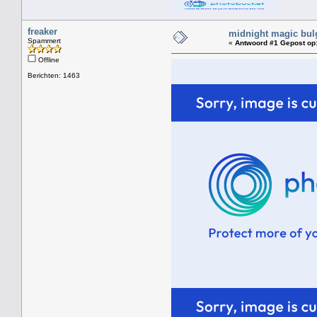
freaker
midnight magic bul
Spammert
«
Antwoord #1 Gepost op
Offline
Berichten: 1463