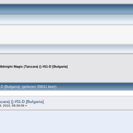
Midnight Magic (Tanzara) () #51-D [Bulgaria]
1-D [Bulgaria] (gelezen 39841 keer)
ara) () #51-D [Bulgaria]
, 2010, 08:39:09 »