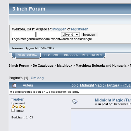
3 Inch Forum
Welkom,
Gast
. Alsjeblieft
inloggen
of
registreren
.
Login met gebruikersnaam, wachtwoord en sessielengte
Nieuws
: Opgericht 07-09-2007!
STARTPAGINA
HELP
ZOEK
INLOGGEN
REGISTREREN
3 Inch Forum
>
De Catalogus
>
Matchbox
>
Matchbox Bulgaria and Hungaria
>
Pagina's: [
1
]
Omlaag
Auteur
Topic: Midnight Magic (Tanzara) () #5
0 geregistreerde leden en 1 gast bekijken dit topic.
freaker
Midnight Magic (Tanz
Spammert
«
Gepost op:
December 09
Offline
Berichten: 1463