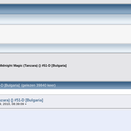
Midnight Magic (Tanzara) () #51-D [Bulgaria]
1-D [Bulgaria] (gelezen 39840 keer)
ara) () #51-D [Bulgaria]
, 2010, 08:39:09 »