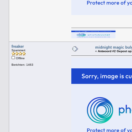
freaker
midnight magic bul
Spammert
«
Antwoord #2 Gepost op
Offline
Berichten: 1463