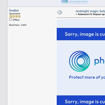
freaker
midnight magic bul
Spammert
«
Antwoord #1 Gepost op
Offline
Berichten: 1463