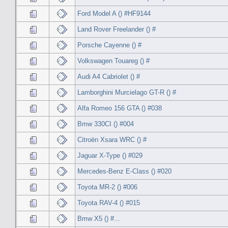
Ford Model A () #HF9144
Land Rover Freelander () #
Porsche Cayenne () #
Volkswagen Touareg () #
Audi A4 Cabriolet () #
Lamborghini Murcielago GT-R () #
Alfa Romeo 156 GTA () #038
Bmw 330CI () #004
Citroën Xsara WRC () #
Jaguar X-Type () #029
Mercedes-Benz E-Class () #020
Toyota MR-2 () #006
Toyota RAV-4 () #015
Bmw X5 () #...