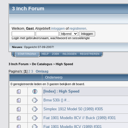
3 Inch Forum
Welkom,
Gast
. Alsjeblieft
inloggen
of
registreren
.
Login met gebruikersnaam, wachtwoord en sessielengte
Nieuws
: Opgericht 07-09-2007!
STARTPAGINA
HELP
ZOEK
INLOGGEN
REGISTREREN
3 Inch Forum
>
De Catalogus
>
High Speed
Pagina's: [
1
]
2
3
Omlaag
Onderwerp
0 geregistreerde leden en 3 gasten bekijken dit board.
[Index] : High Speed
Bmw 530i () #...
Simplex 1912 Model 50 (1989) #305
Fiat 1901 Modello 8CV // Buick (1989) #301
Fiat 1901 Modello 8CV (1989) #301