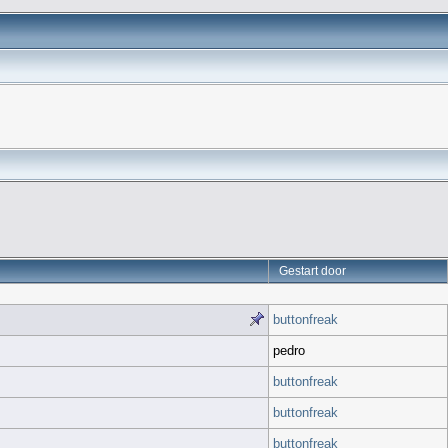
Gestart door
buttonfreak
pedro
buttonfreak
buttonfreak
buttonfreak