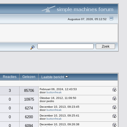
Augustus 07, 2026, 05:12:52
Reacties
Gelezen
Laatste bericht
Februari 06, 2024, 12:43:53
3
85706
door
buttonfreak
Oktober 16, 2012, 11:09:50
0
10975
door pedro
December 10, 2013, 09:23:45
0
6274
door
buttonfreak
December 10, 2013, 09:25:41
0
6200
door
buttonfreak
December 10, 2013, 09:26:38
0
6094