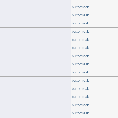
buttonfreak
buttonfreak
buttonfreak
buttonfreak
buttonfreak
buttonfreak
buttonfreak
buttonfreak
buttonfreak
buttonfreak
buttonfreak
buttonfreak
buttonfreak
buttonfreak