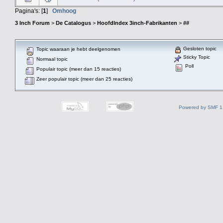
Pagina's: [
1
]
Omhoog
3 Inch Forum
>
De Catalogus
>
HoofdIndex 3inch-Fabrikanten
>
##
Gesloten topic
Topic waaraan je hebt deelgenomen
Sticky Topic
Normaal topic
Poll
Populair topic (meer dan 15 reacties)
Zeer populair topic (meer dan 25 reacties)
Powered by SMF 1