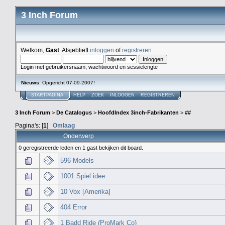
3 Inch Forum
Welkom,
Gast
. Alsjeblieft
inloggen
of
registreren
.
Login met gebruikersnaam, wachtwoord en sessielengte
Nieuws
: Opgericht 07-09-2007!
STARTPAGINA
HELP
ZOEK
INLOGGEN
REGISTREREN
3 Inch Forum
>
De Catalogus
>
HoofdIndex 3inch-Fabrikanten
>
##
Pagina's: [
1
]
Omlaag
Onderwerp
0 geregistreerde leden en 1 gast bekijken dit board.
596 Models
1001 Spiel idee
10 Vox [Amerika]
404 Error
1 Badd Ride (ProMark Co)