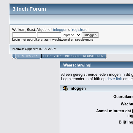
3 Inch Forum
Welkom,
Gast
. Alsjeblieft
inloggen
of
registreren
.
Login met gebruikersnaam, wachtwoord en sessielengte
Nieuws
: Opgericht 07-09-2007!
STARTPAGINA
HELP
ZOEK
INLOGGEN
REGISTREREN
Waarschuwing!
Alleen geregistreerde leden mogen in dit
Log hieronder in of klik op
deze link
om jez
Inloggen
Gebruiker
Wacht
Aantal minuten dat je
in
Blijf in