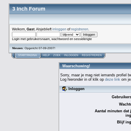
3 Inch Forum
Welkom,
Gast
. Alsjeblieft
inloggen
of
registreren
.
Login met gebruikersnaam, wachtwoord en sessielengte
Nieuws
: Opgericht 07-09-2007!
STARTPAGINA
HELP
ZOEK
INLOGGEN
REGISTREREN
Waarschuwing!
Sorry, maar je mag niet iemands profiel b
Log hieronder in of klik op
deze link
om jez
Inloggen
Gebruiker
Wacht
Aantal minuten dat je
in
Blijf in